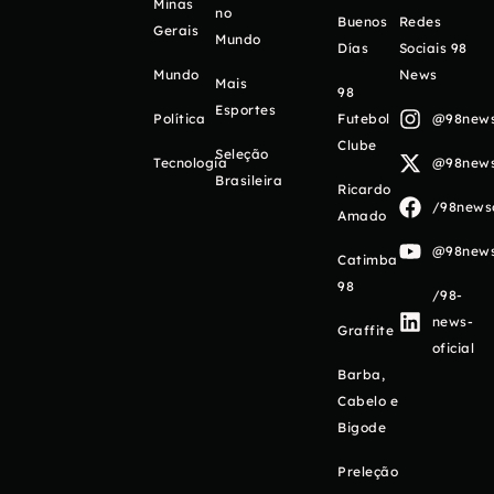
Minas
no
Buenos
Redes
Gerais
Mundo
Días
Sociais 98
Mundo
News
Mais
98
Esportes
Política
Futebol
@98newso
Clube
Seleção
Tecnologia
@98newso
Brasileira
Ricardo
/98newso
Amado
@98newso
Catimba
98
/98-
news-
Graffite
oficial
Barba,
Cabelo e
Bigode
Preleção