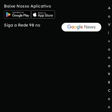
Baixe Nosso Aplicativo
A
o
V
Siga a Rede 98 no
i
v
o
n
a
9
8
C
o
n