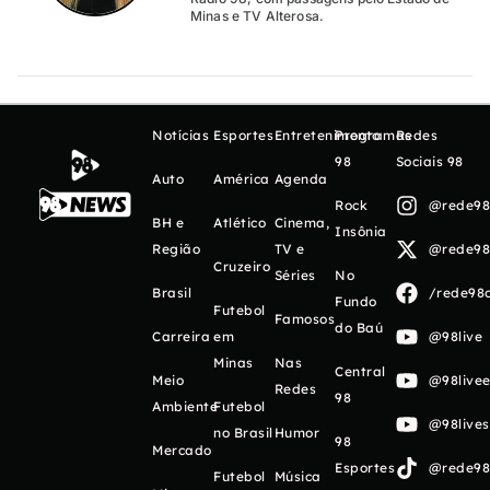
Minas e TV Alterosa.
Notícias
Esportes
Entretenimento
Programas
Redes
98
Sociais 98
Auto
América
Agenda
Rock
@rede98o
BH e
Atlético
Cinema,
Insônia
Região
TV e
@rede98o
Cruzeiro
Séries
No
Brasil
/rede98o
Fundo
Futebol
Famosos
do Baú
Carreira
em
@98live
Minas
Nas
Central
Meio
@98livee
Redes
98
Ambiente
Futebol
@98live
no Brasil
Humor
98
Mercado
Esportes
@rede98o
Futebol
Música