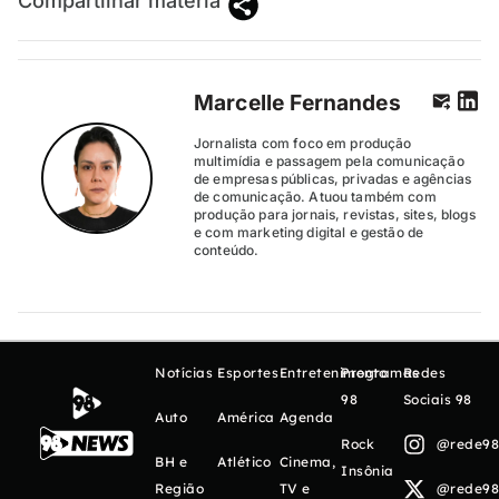
Compartilhar matéria
Marcelle Fernandes
Jornalista com foco em produção
multimídia e passagem pela comunicação
de empresas públicas, privadas e agências
de comunicação. Atuou também com
produção para jornais, revistas, sites, blogs
e com marketing digital e gestão de
conteúdo.
Notícias
Esportes
Entretenimento
Programas
Redes
98
Sociais 98
Auto
América
Agenda
Rock
@rede98o
BH e
Atlético
Cinema,
Insônia
Região
TV e
@rede98o