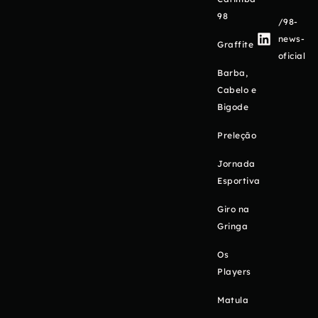
98
/98-
news-
Graffite
oficial
Barba,
Cabelo e
Bigode
Preleção
Jornada
Esportiva
Giro na
Gringa
Os
Players
Matula