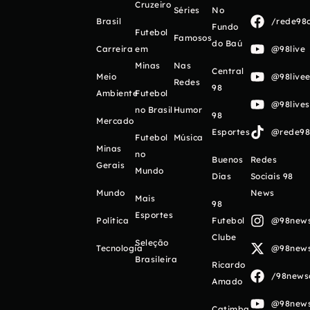
Cruzeiro
Séries
No
Brasil
/rede98o
Fundo
Futebol
Famosos
do Baú
Carreira
em
@98live
Minas
Nas
Central
Meio
@98livee
Redes
98
Ambiente
Futebol
@98live
no Brasil
Humor
98
Mercado
Esportes
@rede98o
Futebol
Música
Minas
no
Buenos
Redes
Gerais
Mundo
Días
Sociais 98
Mundo
News
Mais
98
Esportes
Política
Futebol
@98newso
Clube
Seleção
Tecnologia
@98newso
Brasileira
Ricardo
/98newso
Amado
@98newso
Catimba