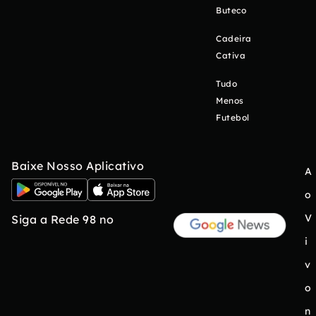
Buteco
Cadeira
Cativa
Tudo
Menos
Futebol
Baixe Nosso Aplicativo
A
o
V
Siga a Rede 98 no
i
v
o
n