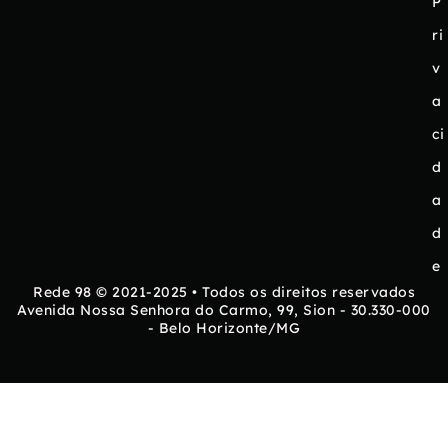
P
ri
v
a
ci
d
a
d
e
Rede 98 © 2021-2025 • Todos os direitos reservados
Avenida Nossa Senhora do Carmo, 99, Sion - 30.330-000
- Belo Horizonte/MG