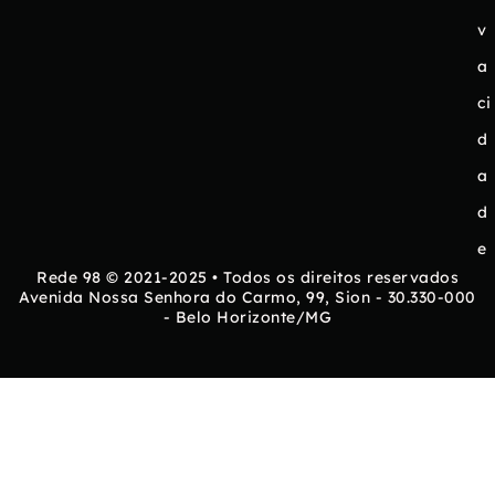
v
a
ci
d
a
d
e
Rede 98 © 2021-2025 • Todos os direitos reservados
Avenida Nossa Senhora do Carmo, 99, Sion - 30.330-000
- Belo Horizonte/MG