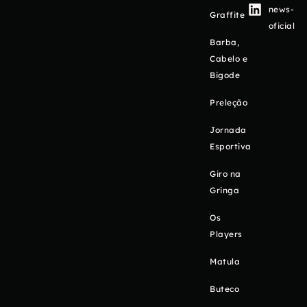
news-
Graffite
oficial
Barba,
Cabelo e
Bigode
Preleção
Jornada
Esportiva
Giro na
Gringa
Os
Players
Matula
Buteco