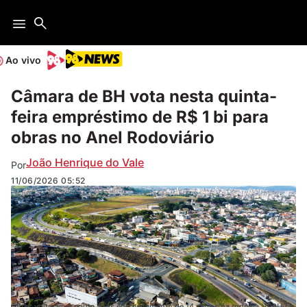
Ao vivo
Câmara de BH vota nesta quinta-
feira empréstimo de R$ 1 bi para
obras no Anel Rodoviário
João Henrique do Vale
Por
11/06/2026
05:52
Obras voltaram à pauta após engavetamento de 14 carros na rodovia -(PBH /