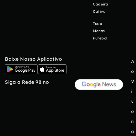
Cadeira
Cativa
Tudo
Menos
Futebol
Baixe Nosso Aplicativo
A
o
V
Siga a Rede 98 no
i
v
o
n
a