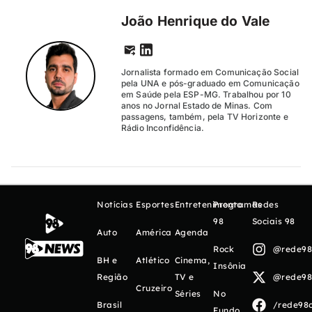
João Henrique do Vale
Jornalista formado em Comunicação Social
pela UNA e pós-graduado em Comunicação
em Saúde pela ESP-MG. Trabalhou por 10
anos no Jornal Estado de Minas. Com
passagens, também, pela TV Horizonte e
Rádio Inconfidência.
Notícias
Esportes
Entretenimento
Programas
Redes
98
Sociais 98
Auto
América
Agenda
Rock
@rede98o
BH e
Atlético
Cinema,
Insônia
Região
TV e
@rede98o
Cruzeiro
Séries
No
Brasil
/rede98o
Fundo