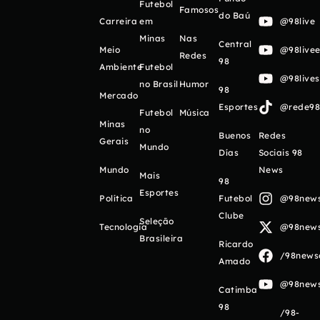
Futebol
Famosos
do Baú
Carreira
em
@98live
Minas
Nas
Central
Meio
@98livee
Redes
98
Ambiente
Futebol
@98live
no Brasil
Humor
98
Mercado
Esportes
@rede98o
Futebol
Música
Minas
no
Buenos
Redes
Gerais
Mundo
Días
Sociais 98
Mundo
News
Mais
98
Esportes
Política
Futebol
@98newso
Clube
Seleção
Tecnologia
@98newso
Brasileira
Ricardo
/98newso
Amado
@98newso
Catimba
98
/98-