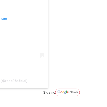
gram
(@rede98oficial)
Siga no