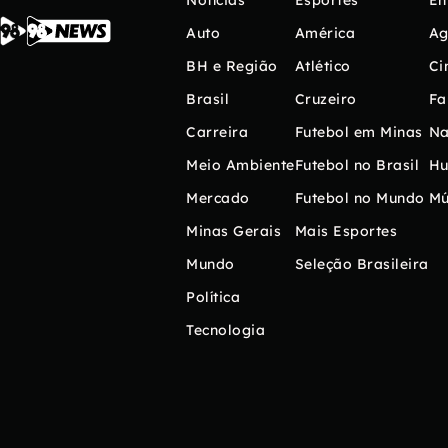
Notícias
Esportes
En
Auto
América
Ag
BH e Região
Atlético
Ci
Brasil
Cruzeiro
Fa
Carreira
Futebol em Minas
Na
Meio Ambiente
Futebol no Brasil
H
Mercado
Futebol no Mundo
Mú
Minas Gerais
Mais Esportes
Mundo
Seleção Brasileira
Política
Tecnologia