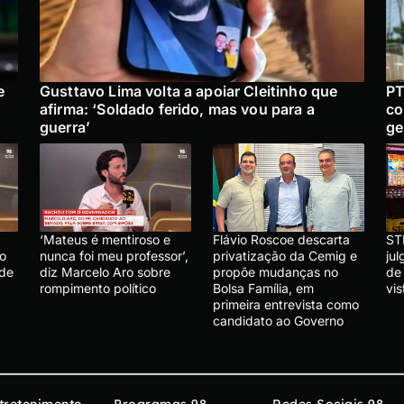
e
Gusttavo Lima volta a apoiar Cleitinho que
PT
afirma: ‘Soldado ferido, mas vou para a
co
guerra’
ge
‘Mateus é mentiroso e
Flávio Roscoe descarta
ST
lo
nunca foi meu professor’,
privatização da Cemig e
ju
 de
diz Marcelo Aro sobre
propõe mudanças no
de
rompimento político
Bolsa Família, em
vis
primeira entrevista como
candidato ao Governo