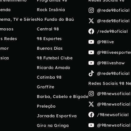
tretenimento
Programas 98
Redes Sociais 98
enda
Rock Insônia
@rede98oficial
nema, TV e Séries
No Fundo do Baú
@rede98oficial
mosos
Central 98
/rede98oficial
s Redes
98 Esportes
@98live
umor
Buenos Días
@98liveesporte
sica
98 Futebol Clube
@98liveshow
Ricardo Amado
@rede98oficial
Catimba 98
Redes Sociais 98 N
Graffite
@98newsoficial
Barba, Cabelo e Bigode
@98newsoficial
Preleção
/98newsoficial
Jornada Esportiva
@98newsoficial
Giro na Gringa