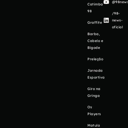
@98newso
Catimba
98
/98-
news-
Graffite
oficial
Barba,
Cabelo e
Bigode
Preleção
Jornada
Esportiva
Giro na
Gringa
Os
Players
Matula