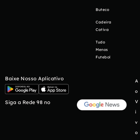
Buteco
Cadeira
Cativa
Tudo
Menos
Futebol
Baixe Nosso Aplicativo
A
o
V
Siga a Rede 98 no
i
v
o