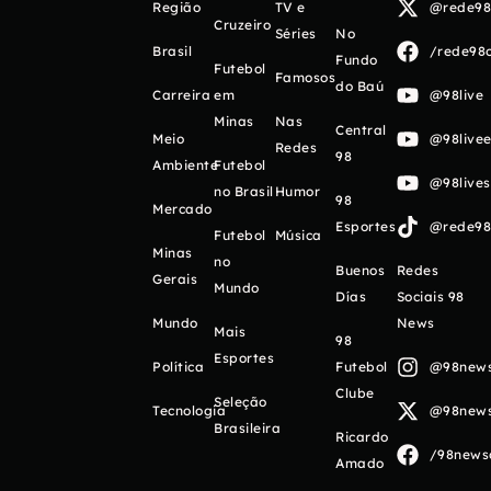
Região
TV e
@rede98o
Cruzeiro
Séries
No
Brasil
/rede98o
Fundo
Futebol
Famosos
do Baú
Carreira
em
@98live
Minas
Nas
Central
Meio
@98livee
Redes
98
Ambiente
Futebol
@98live
no Brasil
Humor
98
Mercado
Esportes
@rede98o
Futebol
Música
Minas
no
Buenos
Redes
Gerais
Mundo
Días
Sociais 98
Mundo
News
Mais
98
Esportes
Política
Futebol
@98newso
Clube
Seleção
Tecnologia
@98newso
Brasileira
Ricardo
/98newso
Amado