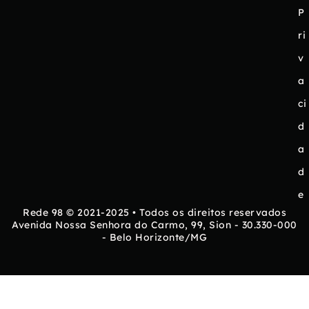
P
ri
v
a
ci
d
a
d
e
Rede 98 © 2021-2025 • Todos os direitos reservados
Avenida Nossa Senhora do Carmo, 99, Sion - 30.330-000
- Belo Horizonte/MG