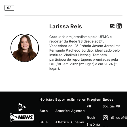
98
Larissa Reis
Graduada em jornalismo pela UFMG e
repórter da Rede 98 desde 2024.
Vencedora do 13° Prêmio Jovem Jornalista
Fernando Pacheco Jordão, idealizado pelo
Instituto Vladimir Herzog. Também
participou de reportagens premiadas pela
CDL/BH em 2022 (2º lugar) e em 2024 (1º
lugar).
Notícias
Esportes
Entretenimento
Programas
Redes
98
Sociais 98
Auto
América
Agenda
Rock
@rede98o
BH e
Atlético
Cinema,
Insônia