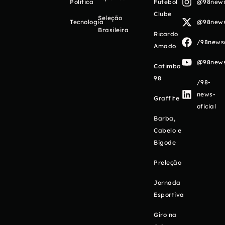
Política
Futebol
@98newso
Clube
Seleção
Tecnologia
@98newso
Brasileira
Ricardo
/98newso
Amado
@98newso
Catimba
98
/98-
news-
Graffite
oficial
Barba,
Cabelo e
Bigode
Preleção
Jornada
Esportiva
Giro na