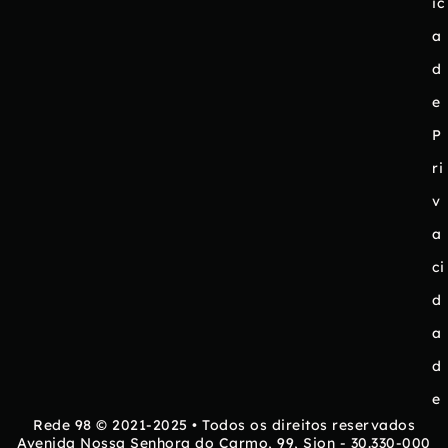
ic
a
d
e
P
ri
v
a
ci
d
a
d
e
Rede 98 © 2021-2025 • Todos os direitos reservados
Avenida Nossa Senhora do Carmo, 99, Sion - 30.330-000