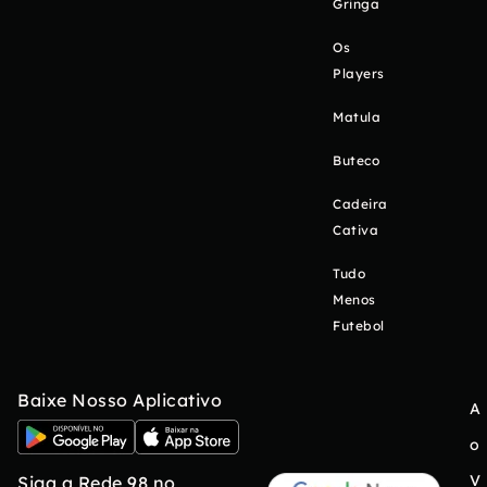
Gringa
Os
Players
Matula
Buteco
Cadeira
Cativa
Tudo
Menos
Futebol
Baixe Nosso Aplicativo
A
o
V
Siga a Rede 98 no