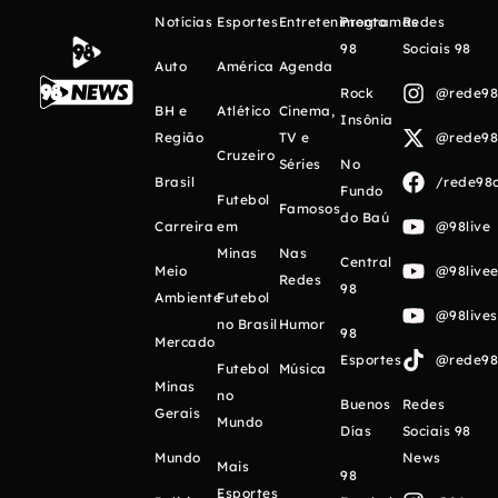
Notícias
Esportes
Entretenimento
Programas
Redes
98
Sociais 98
Auto
América
Agenda
Rock
@rede98o
BH e
Atlético
Cinema,
Insônia
Região
TV e
@rede98o
Cruzeiro
Séries
No
Brasil
/rede98o
Fundo
Futebol
Famosos
do Baú
Carreira
em
@98live
Minas
Nas
Central
Meio
@98livee
Redes
98
Ambiente
Futebol
@98live
no Brasil
Humor
98
Mercado
Esportes
@rede98o
Futebol
Música
Minas
no
Buenos
Redes
Gerais
Mundo
Días
Sociais 98
Mundo
News
Mais
98
Esportes