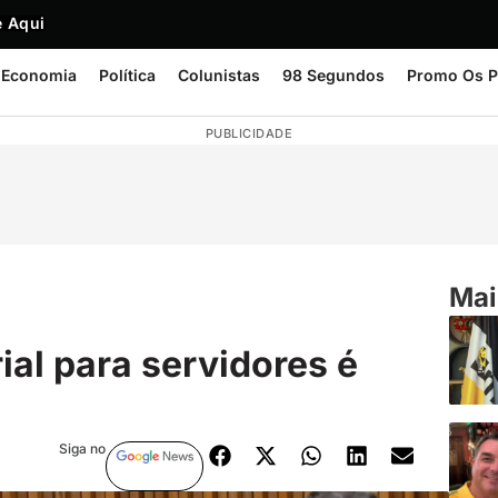
 Aqui
Economia
Política
Colunistas
98 Segundos
Promo Os P
PUBLICIDADE
Mai
al para servidores é
o
Siga no