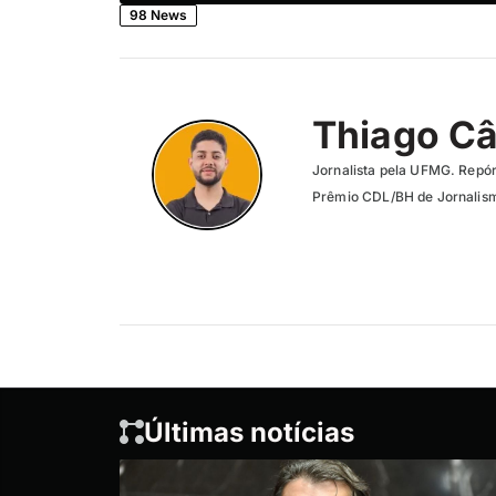
98 News
Thiago C
Jornalista pela UFMG. Repór
Prêmio CDL/BH de Jornalism
Últimas notícias