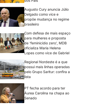
dos Pais
Augusto Cury anuncia Júlio
Delgado como vice e
propõe mudança no regime
brasileiro
Com defesa de mais espaço
para mulheres e proposta
de ‘feminicídio zero’, MDB
oficializa Maria Helena
Lopes como vice de Gabriel
Regional Nordeste é a que
possui mais linhas operadas
pelo Grupo Saritur: confira a
lista
PT fecha acordo para ter
Áurea Carolina na chapa ao
Senado