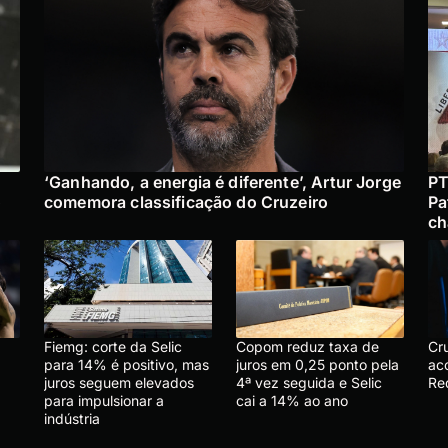
‘Ganhando, a energia é diferente’, Artur Jorge
PT
o
comemora classificação do Cruzeiro
Pa
ch
Fiemg: corte da Selic
Copom reduz taxa de
Cr
para 14% é positivo, mas
juros em 0,25 ponto pela
ac
juros seguem elevados
4ª vez seguida e Selic
Re
para impulsionar a
cai a 14% ao ano
indústria