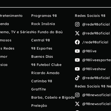
tretenimento
Programas 98
Redes Sociais 98
enda
Rock Insônia
@rede98oficial
nema, TV e Séries
No Fundo do Baú
@rede98oficial
mosos
Central 98
/rede98oficial
s Redes
98 Esportes
@98live
umor
Buenos Días
@98liveesporte
sica
98 Futebol Clube
@98liveshow
Ricardo Amado
@rede98oficial
Catimba 98
Redes Sociais 98 N
Graffite
@98newsoficial
Barba, Cabelo e Bigode
@98newsoficial
Preleção