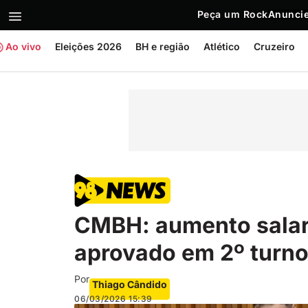
Peça um Rock
Anuncie
Ao vivo
Eleições 2026
BH e região
Atlético
Cruzeiro
CMBH: aumento salari
aprovado em 2º turn
Por
Thiago Cândido
06/03/2026
15:39