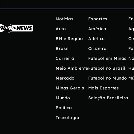
Notícias
Esportes
En
Auto
América
Ag
BH e Região
Atlético
Ci
Brasil
Cruzeiro
Fa
Carreira
Futebol em Minas
Na
Meio Ambiente
Futebol no Brasil
H
Mercado
Futebol no Mundo
Mú
Minas Gerais
Mais Esportes
Mundo
Seleção Brasileira
Política
Tecnologia