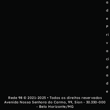
a
d
e
P
ri
v
a
ci
d
a
d
e
Rede 98 © 2021-2025 • Todos os direitos reservados
Avenida Nossa Senhora do Carmo, 99, Sion - 30.330-000
- Belo Horizonte/MG