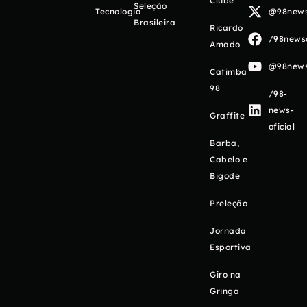
Clube
Seleção
Tecnologia
@98newso
Brasileira
Ricardo
/98newso
Amado
@98newso
Catimba
98
/98-
news-
Graffite
oficial
Barba,
Cabelo e
Bigode
Preleção
Jornada
Esportiva
Giro na
Gringa