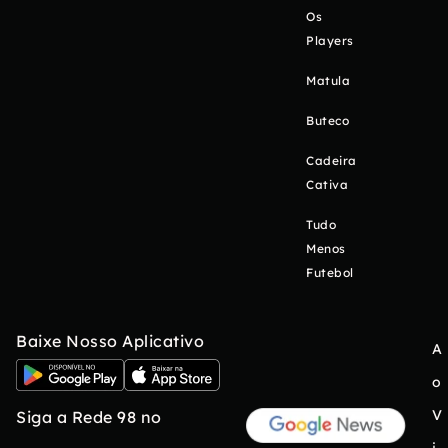
Os
Players
Matula
Buteco
Cadeira
Cativa
Tudo
Menos
Futebol
Baixe Nosso Aplicativo
A
o
V
Siga a Rede 98 no
i