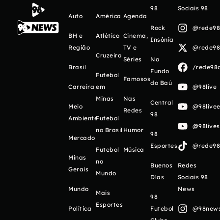
98
Sociais 98
Auto
América
Agenda
Rock
@rede98o
BH e
Atlético
Cinema,
Insônia
Região
TV e
@rede98o
Cruzeiro
Séries
No
Brasil
/rede98o
Fundo
Futebol
Famosos
do Baú
Carreira
em
@98live
Minas
Nas
Central
Meio
@98livee
Redes
98
Ambiente
Futebol
@98live
no Brasil
Humor
98
Mercado
Esportes
@rede98o
Futebol
Música
Minas
no
Buenos
Redes
Gerais
Mundo
Días
Sociais 98
Mundo
News
Mais
98
Esportes
Política
Futebol
@98newso