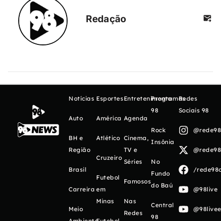
Redação
Notícias
Esportes
Entretenimento
Programas
Redes
98
Sociais 98
Auto
América
Agenda
Rock
@rede98o
BH e
Atlético
Cinema,
Insônia
Região
TV e
@rede98o
Cruzeiro
Séries
No
Brasil
/rede98o
Fundo
Futebol
Famosos
do Baú
Carreira
em
@98live
Minas
Nas
Central
Meio
@98livee
Redes
98
Ambiente
Futebol