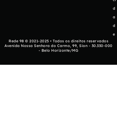
d
a
d
e
Rede 98 © 2021-2025 • Todos os direitos reservados
Avenida Nossa Senhora do Carmo, 99, Sion - 30.330-000
- Belo Horizonte/MG