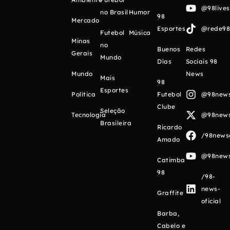
@98live
no Brasil
Humor
98
Mercado
Esportes
@rede98o
Futebol
Música
Minas
no
Buenos
Redes
Gerais
Mundo
Días
Sociais 98
Mundo
News
Mais
98
Esportes
Política
Futebol
@98newso
Clube
Seleção
Tecnologia
@98newso
Brasileira
Ricardo
/98newso
Amado
@98newso
Catimba
98
/98-
news-
Graffite
oficial
Barba,
Cabelo e