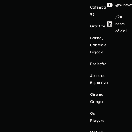
@98newso
Catimba
98
/98-
news-
Graffite
oficial
Barba,
Cabelo e
Bigode
Preleção
Jornada
Esportiva
Giro na
Gringa
Os
Players