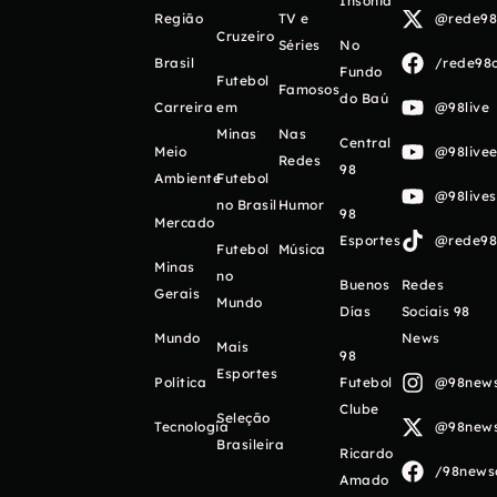
Insônia
Região
TV e
@rede98o
Cruzeiro
Séries
No
Brasil
/rede98o
Fundo
Futebol
Famosos
do Baú
Carreira
em
@98live
Minas
Nas
Central
Meio
@98livee
Redes
98
Ambiente
Futebol
@98live
no Brasil
Humor
98
Mercado
Esportes
@rede98o
Futebol
Música
Minas
no
Buenos
Redes
Gerais
Mundo
Días
Sociais 98
Mundo
News
Mais
98
Esportes
Política
Futebol
@98newso
Clube
Seleção
Tecnologia
@98newso
Brasileira
Ricardo
/98newso
Amado