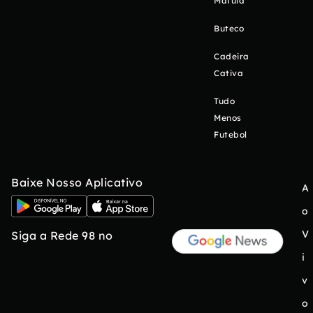
Matula
Buteco
Cadeira
Cativa
Tudo
Menos
Futebol
Baixe Nosso Aplicativo
A
o
V
Siga a Rede 98 no
i
v
o