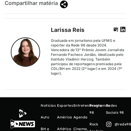
Compartilhar matéria
Larissa Reis
Graduada em jornalismo pela UFMG e
repórter da Rede 98 desde 2024.
Vencedora do 13° Prêmio Jovem Jornalista
Fernando Pacheco Jordão, idealizado pelo
Instituto Vladimir Herzog. Também
participou de reportagens premiadas pela
CDL/BH em 2022 (2º lugar) e em 2024 (1º
lugar).
Notícias
Esportes
Entretenimento
Programas
Redes
98
Sociais 98
Auto
América
Agenda
Rock
@rede98o
BH e
Atlético
Cinema,