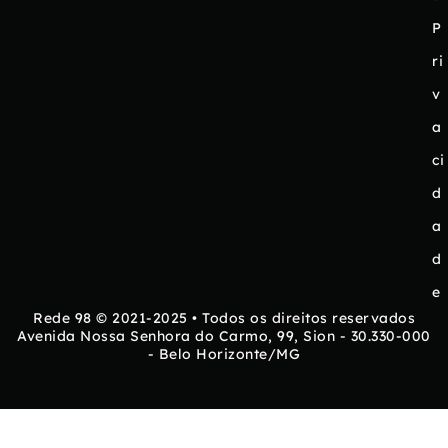
P
ri
v
a
ci
d
a
d
e
Rede 98 © 2021-2025 • Todos os direitos reservados
Avenida Nossa Senhora do Carmo, 99, Sion - 30.330-000
- Belo Horizonte/MG