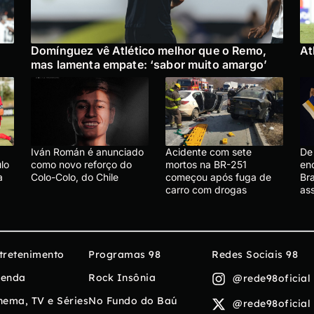
Domínguez vê Atlético melhor que o Remo,
At
mas lamenta empate: ‘sabor muito amargo’
Iván Román é anunciado
Acidente com sete
De 
lo
como novo reforço do
mortos na BR-251
en
a
Colo-Colo, do Chile
começou após fuga de
Bra
carro com drogas
ass
tretenimento
Programas 98
Redes Sociais 98
enda
Rock Insônia
@rede98oficial
nema, TV e Séries
No Fundo do Baú
@rede98oficial