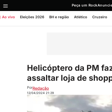
Peça um Rock
Anuncie
Ao vivo
Eleições 2026
BH e região
Atlético
Cruzeiro
Helicóptero da PM fa
assaltar loja de shop
Por
Redação
12/04/2024
21:29