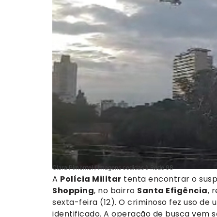
Clara Pimentel / Imagens cedidas à Rede 98
A
Polícia Militar
tenta encontrar o susp
Shopping
, no bairro
Santa Efigência
, 
sexta-feira (12). O criminoso fez uso de
identificado. A operação de busca vem s