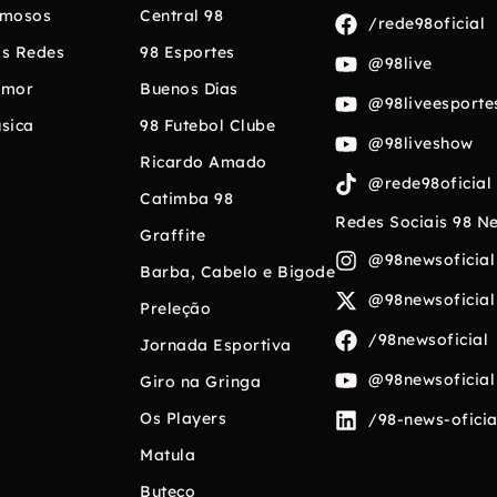
mosos
Central 98
/rede98oficial
s Redes
98 Esportes
@98live
umor
Buenos Días
@98liveesporte
sica
98 Futebol Clube
@98liveshow
Ricardo Amado
@rede98oficial
Catimba 98
Redes Sociais 98 N
Graffite
@98newsoficial
Barba, Cabelo e Bigode
@98newsoficial
Preleção
/98newsoficial
Jornada Esportiva
@98newsoficial
Giro na Gringa
Os Players
/98-news-oficia
Matula
Buteco