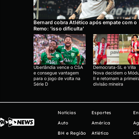
Bernard cobra Atlético após empate com o
Remo: ‘isso dificulta’
Uberlândia vence o CSA
Democrata-SL e Villa
e consegue vantagem
Nova decidem o Módu
para o jogo de volta na
II e retornam a primeir
Série D
divisão mineira
Notícias
Esportes
En
Auto
América
Ag
BH e Região
Atlético
Ci