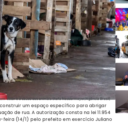
 bem-estar e a saúde dos animais (Rafa Neddermeyer/Agência Brasil)
 construir um espaço específico para abrigar
ção de rua. A autorização consta na lei 11.954
-feira (14/1) pelo prefeito em exercício Juliano