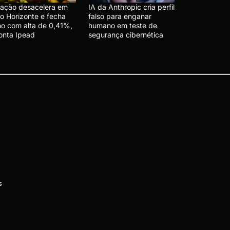
flação desacelera em
IA da Anthropic cria perfil
lo Horizonte e fecha
falso para enganar
lho com alta de 0,41%,
humano em teste de
onta Ipead
segurança cibernética
s