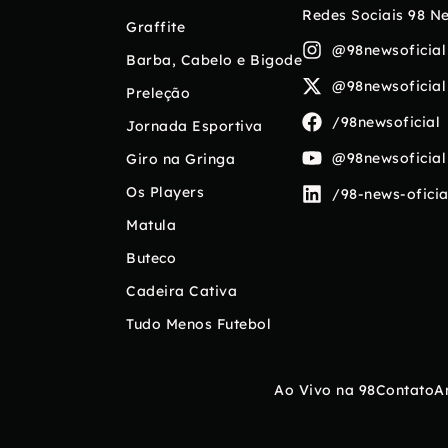
Redes Sociais 98 N
Graffite
@98newsoficial
Barba, Cabelo e Bigode
@98newsoficial
Preleção
/98newsoficial
Jornada Esportiva
@98newsoficial
Giro na Gringa
Os Players
/98-news-oficia
Matula
Buteco
Cadeira Cativa
Tudo Menos Futebol
Ao Vivo na 98
Contato
A