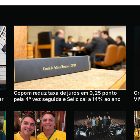
Copom reduz taxa de juros em 0,25 ponto
Cr
ar
pela 4ª vez seguida e Selic cai a 14% ao ano
VI