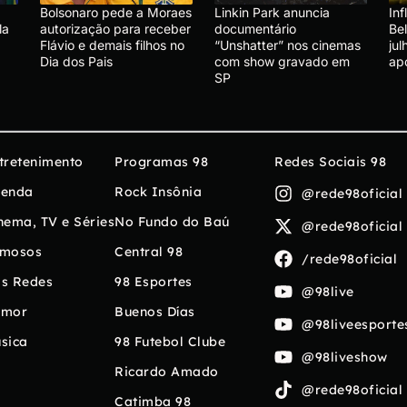
Bolsonaro pede a Moraes
Linkin Park anuncia
In
la
autorização para receber
documentário
Be
Flávio e demais filhos no
“Unshatter” nos cinemas
ju
Dia dos Pais
com show gravado em
ap
SP
tretenimento
Programas 98
Redes Sociais 98
enda
Rock Insônia
@rede98oficial
nema, TV e Séries
No Fundo do Baú
@rede98oficial
mosos
Central 98
/rede98oficial
s Redes
98 Esportes
@98live
umor
Buenos Días
@98liveesporte
sica
98 Futebol Clube
@98liveshow
Ricardo Amado
@rede98oficial
Catimba 98