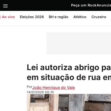
Peça um Rock
Anuncie
Ao vivo
Eleições 2026
BH e região
Atlético
Cruzeiro
Lei autoriza abrigo p
em situação de rua e
Por
João Henrique do Vale
14/01/2026
08:25