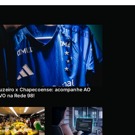
uzeiro x Chapecoense: acompanhe AO
VO na Rede 98!