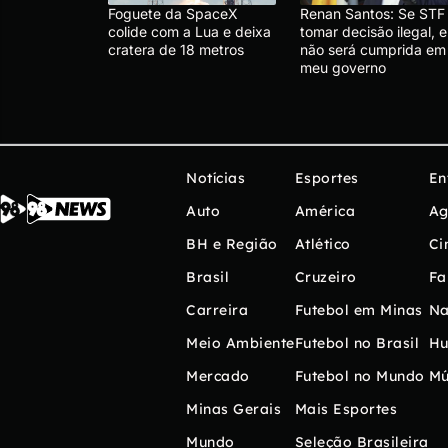
Foguete da SpaceX
Renan Santos: Se STF
colide com a Lua e deixa
tomar decisão ilegal, e
cratera de 18 metros
não será cumprida em
meu governo
Notícias
Esportes
En
Auto
América
Ag
BH e Região
Atlético
Ci
Brasil
Cruzeiro
Fa
Carreira
Futebol em Minas
Na
Meio Ambiente
Futebol no Brasil
H
Mercado
Futebol no Mundo
Mú
Minas Gerais
Mais Esportes
Mundo
Seleção Brasileira