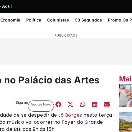
 Aqui
Economia
Política
Colunistas
98 Segundos
Promo Os P
PUBLICIDADE
 no Palácio das Artes
Mai
Siga no
nidade de se despedir de
Lô Borges
nesta terça-
io do músico vai ocorrer no Foyer do Grande
o de BH, das 9h às 15h.