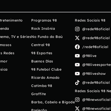
tretenimento
Programas 98
Redes Sociais 98
enda
Rock Insônia
@rede98oficial
nema, TV e Séries
No Fundo do Baú
@rede98oficial
mosos
Central 98
/rede98oficial
s Redes
98 Esportes
@98live
umor
Buenos Días
@98liveesporte
sica
98 Futebol Clube
@98liveshow
Ricardo Amado
@rede98oficial
Catimba 98
Redes Sociais 98 N
Graffite
@98newsoficial
Barba, Cabelo e Bigode
@98newsoficial
Preleção