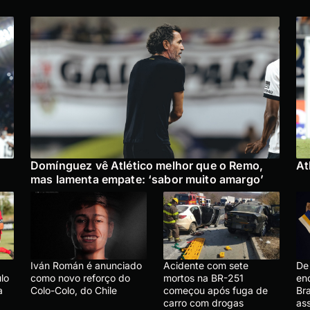
Domínguez vê Atlético melhor que o Remo,
At
mas lamenta empate: ‘sabor muito amargo’
Iván Román é anunciado
Acidente com sete
De 
lo
como novo reforço do
mortos na BR-251
en
a
Colo-Colo, do Chile
começou após fuga de
Bra
carro com drogas
ass