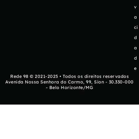
v
a
ci
d
a
d
e
Rede 98 © 2021-2025 • Todos os direitos reservados
Avenida Nossa Senhora do Carmo, 99, Sion - 30.330-000
- Belo Horizonte/MG