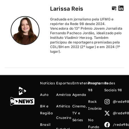
Larissa Reis
Graduada em jornalismo pela UFMG e
repórter da Rede 98 desde 2024.
Vencedora do 13° Prêmio Jovem Jornalista
Fernando Pacheco Jordão, idealizado pelo
Instituto Vladimir Herzog. Também
participou de reportagens premiadas pela
CDL/BH em 2022 (2º lugar) e em 2024 (1º
lugar).
Notícias
Esportes
Entretenimento
Programas
Redes
98
Sociais 98
Auto
América
Agenda
Rock
@rede98o
BH e
Atlético
Cinema,
Insônia
Região
TV e
@rede98o
Cruzeiro
Séries
No
Brasil
/rede98o
Fundo