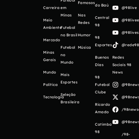
Futebol
Famosos
do Baú
Carreira
em
@98live
Minas
Nas
Central
Meio
@98livee
Redes
98
Ambiente
Futebol
@98live
no Brasil
Humor
98
Mercado
Esportes
@rede98o
Futebol
Música
Minas
no
Buenos
Redes
Gerais
Mundo
Días
Sociais 98
Mundo
News
Mais
98
Esportes
Política
Futebol
@98newso
Clube
Seleção
Tecnologia
@98newso
Brasileira
Ricardo
/98newso
Amado
@98newso
Catimba
98
/98-