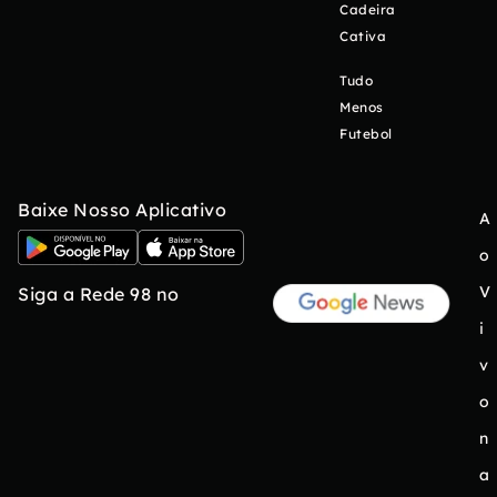
Cadeira
Cativa
Tudo
Menos
Futebol
Baixe Nosso Aplicativo
A
o
V
Siga a Rede 98 no
i
v
o
n
a