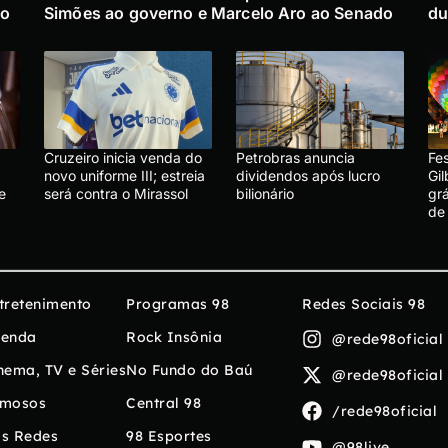
no
Simões ao governo e Marcelo Aro ao Senado
du
Cruzeiro inicia venda do
Petrobras anuncia
Fe
novo uniforme III; estreia
dividendos após lucro
Gil
e
será contra o Mirassol
bilionário
gr
de
tretenimento
Programas 98
Redes Sociais 98
enda
Rock Insônia
@rede98oficial
nema, TV e Séries
No Fundo do Baú
@rede98oficial
mosos
Central 98
/rede98oficial
s Redes
98 Esportes
@98live