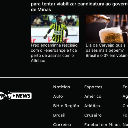
para tentar viabilizar candidatura ao gover
de Minas
Fred encaminha rescisão
Dia da Cerveja: quais
com o Fenerbahçe e fica
países mais bebem?
perto de assinar com o
Brasil é o 3º em volum
Atlético
Notícias
Esportes
En
Auto
América
Ag
BH e Região
Atlético
Ci
Brasil
Cruzeiro
Fa
Carreira
Futebol em Minas
Na