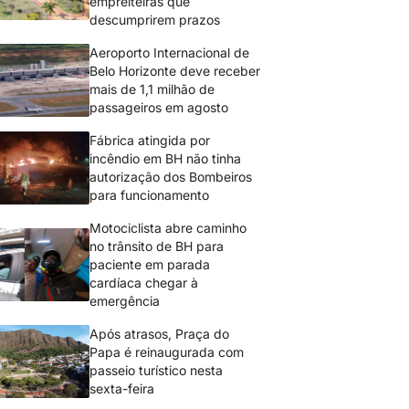
empreiteiras que
descumprirem prazos
Aeroporto Internacional de
Belo Horizonte deve receber
mais de 1,1 milhão de
passageiros em agosto
Fábrica atingida por
incêndio em BH não tinha
autorização dos Bombeiros
para funcionamento
Motociclista abre caminho
no trânsito de BH para
paciente em parada
cardíaca chegar à
emergência
Após atrasos, Praça do
Papa é reinaugurada com
passeio turístico nesta
sexta-feira