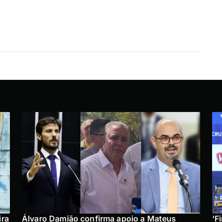
ira
Álvaro Damião confirma apoio a Mateus
‘F