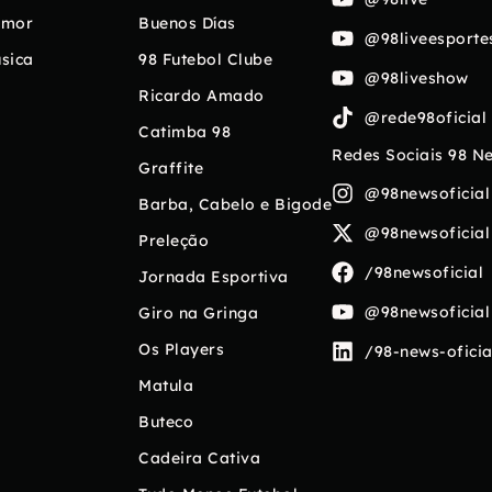
umor
Buenos Días
@98liveesporte
sica
98 Futebol Clube
@98liveshow
Ricardo Amado
@rede98oficial
Catimba 98
Redes Sociais 98 N
Graffite
@98newsoficial
Barba, Cabelo e Bigode
@98newsoficial
Preleção
/98newsoficial
Jornada Esportiva
@98newsoficial
Giro na Gringa
Os Players
/98-news-oficia
Matula
Buteco
Cadeira Cativa