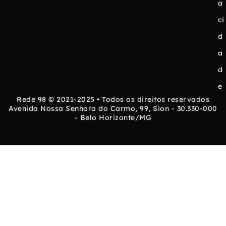
a
ci
d
a
d
e
Rede 98 © 2021-2025 • Todos os direitos reservados
Avenida Nossa Senhora do Carmo, 99, Sion - 30.330-000
- Belo Horizonte/MG