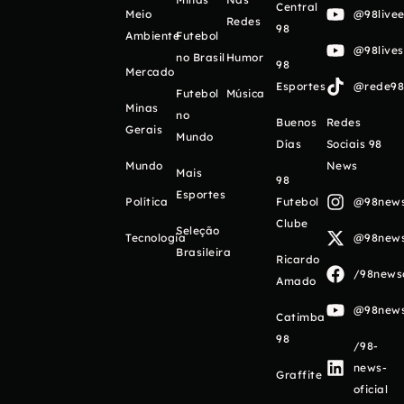
Central
Meio
@98livee
Redes
98
Ambiente
Futebol
@98live
no Brasil
Humor
98
Mercado
Esportes
@rede98o
Futebol
Música
Minas
no
Buenos
Redes
Gerais
Mundo
Días
Sociais 98
Mundo
News
Mais
98
Esportes
Política
Futebol
@98newso
Clube
Seleção
Tecnologia
@98newso
Brasileira
Ricardo
/98newso
Amado
@98newso
Catimba
98
/98-
news-
Graffite
oficial