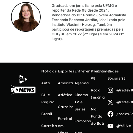
Graduada em jornalismo pela UFMG e
repórter da Rede 98 desde 2024.
Vencedora do 13° Prêmio Jovem Jornalista
Fernando Pacheco Jordão, idealizado pelo
Instituto Vladimir Herzog. Também
participou de reportagens premiadas pela
CDL/BH em 2022 (2º lugar) e em 2024 (1º
lugar).
Notícias
Esportes
Entretenimento
Programas
Redes
98
Sociais 98
Auto
América
Agenda
Rock
@rede98o
BH e
Atlético
Cinema,
Insônia
Região
TV e
@rede98o
Cruzeiro
Séries
No
Brasil
/rede98o
Fundo
Futebol
Famosos
do Baú
Carreira
em
@98live
Minas
Nas