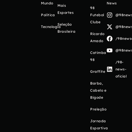
Mundo
News
Mais
98
Esportes
Política
Futebol
@98newso
Clube
Seleção
Tecnologia
@98newso
Brasileira
Ricardo
/98newso
Amado
@98newso
Catimba
98
/98-
news-
Graffite
oficial
Barba,
Cabelo e
Bigode
Preleção
Jornada
Esportiva