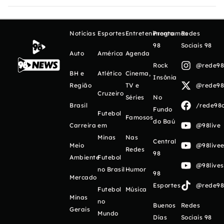
Notícias
Esportes
Entretenimento
Programas
Redes
98
Sociais 98
Auto
América
Agenda
Rock
@rede98o
BH e
Atlético
Cinema,
Insônia
Região
TV e
@rede98o
Cruzeiro
Séries
No
Brasil
/rede98o
Fundo
Futebol
Famosos
do Baú
Carreira
em
@98live
Minas
Nas
Central
Meio
@98livee
Redes
98
Ambiente
Futebol
@98live
no Brasil
Humor
98
Mercado
Esportes
@rede98o
Futebol
Música
Minas
no
Buenos
Redes
Gerais
Mundo
Días
Sociais 98