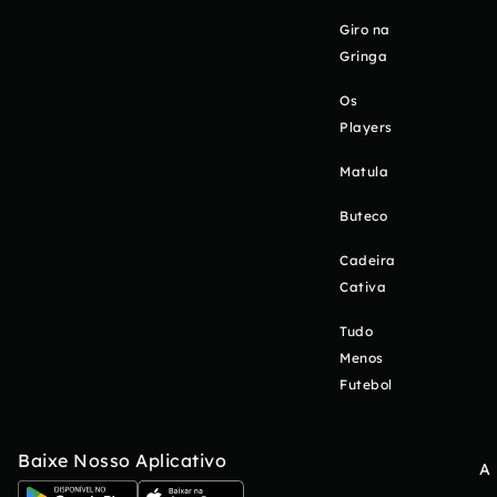
Giro na
Gringa
Os
Players
Matula
Buteco
Cadeira
Cativa
Tudo
Menos
Futebol
Baixe Nosso Aplicativo
A