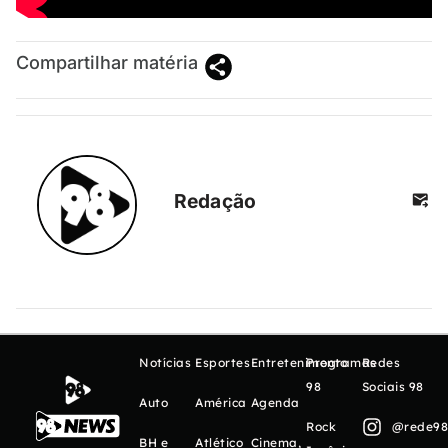
Compartilhar matéria
Redação
Notícias
Esportes
Entretenimento
Programas
Redes
98
Sociais 98
Auto
América
Agenda
Rock
@rede98o
BH e
Atlético
Cinema,