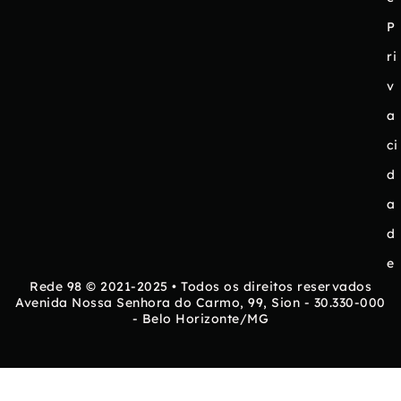
P
ri
v
a
ci
d
a
d
e
Rede 98 © 2021-2025 • Todos os direitos reservados
Avenida Nossa Senhora do Carmo, 99, Sion - 30.330-000
- Belo Horizonte/MG