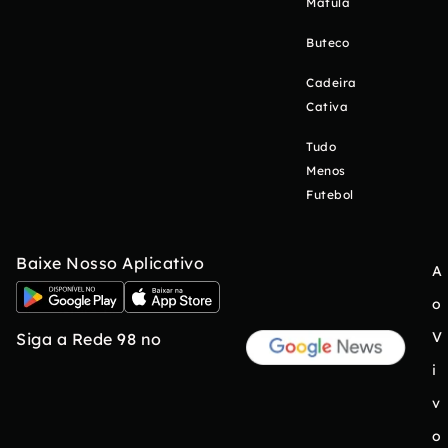
Matula
Buteco
Cadeira
Cativa
Tudo
Menos
Futebol
Baixe Nosso Aplicativo
A
o
V
Siga a Rede 98 no
i
v
o