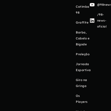
@98newso
Catimba
98
/98-
news-
Graffite
oficial
Barba,
Cabelo e
Bigode
Preleção
Jornada
Esportiva
Giro na
Gringa
Os
Players