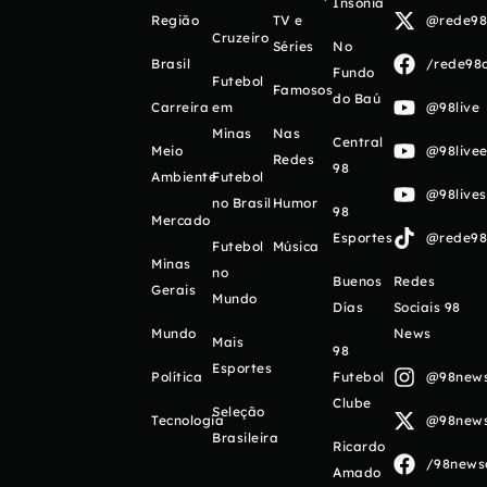
Insônia
Região
TV e
@rede98o
Cruzeiro
Séries
No
Brasil
/rede98o
Fundo
Futebol
Famosos
do Baú
Carreira
em
@98live
Minas
Nas
Central
Meio
@98livee
Redes
98
Ambiente
Futebol
@98live
no Brasil
Humor
98
Mercado
Esportes
@rede98o
Futebol
Música
Minas
no
Buenos
Redes
Gerais
Mundo
Días
Sociais 98
Mundo
News
Mais
98
Esportes
Política
Futebol
@98newso
Clube
Seleção
Tecnologia
@98newso
Brasileira
Ricardo
/98newso
Amado