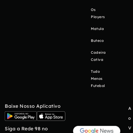
Os
Players
Matula
Buteco
Cadeira
Cativa
Tudo
Menos
Futebol
Baixe Nosso Aplicativo
A
o
V
Siga a Rede 98 no