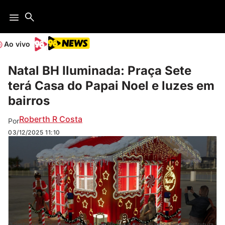
Ao vivo
Natal BH Iluminada: Praça Sete
terá Casa do Papai Noel e luzes em
bairros
Roberth R Costa
Por
03/12/2025
11:10
O destaque da programação é a Casa do Papai Noel na Praça Sete: a estrutura