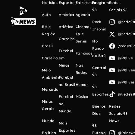
Notícias
Esportes
Entretenimento
Programas
Redes
98
Sociais 98
Auto
América
Agenda
Rock
@rede98o
BH e
Atlético
Cinema,
Insônia
Região
TV e
@rede98o
Cruzeiro
Séries
No
Brasil
/rede98o
Fundo
Futebol
Famosos
do Baú
Carreira
em
@98live
Minas
Nas
Central
Meio
@98livee
Redes
98
Ambiente
Futebol
@98live
no Brasil
Humor
98
Mercado
Esportes
@rede98o
Futebol
Música
Minas
no
Buenos
Redes
Gerais
Mundo
Días
Sociais 98
Mundo
News
Mais
98
Esportes
Política
Futebol
@98newso