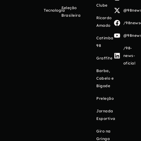
Clube
Seleção
Tecnologia
@98newso
Brasileira
Ricardo
/98newso
Amado
@98newso
Catimba
98
/98-
news-
Graffite
oficial
Barba,
Cabelo e
Bigode
Preleção
Jornada
Esportiva
Giro na
Gringa