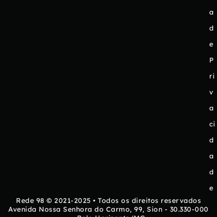
a
d
e
P
ri
v
a
ci
d
a
d
e
Rede 98 © 2021-2025 • Todos os direitos reservados
Avenida Nossa Senhora do Carmo, 99, Sion - 30.330-000