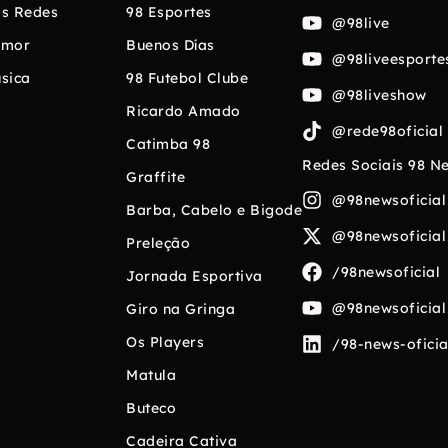
s Redes
98 Esportes
@98live
umor
Buenos Días
@98liveesporte
sica
98 Futebol Clube
@98liveshow
Ricardo Amado
@rede98oficial
Catimba 98
Redes Sociais 98 N
Graffite
@98newsoficial
Barba, Cabelo e Bigode
@98newsoficial
Preleção
/98newsoficial
Jornada Esportiva
@98newsoficial
Giro na Gringa
Os Players
/98-news-oficia
Matula
Buteco
Cadeira Cativa