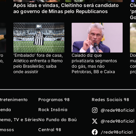
Após idas e vindas, Cleitinho será candidato
Cl
ao governo de Minas pelo Republicanos
‘p
Go
ro
‘Embalado’ fora de casa,
Caiado diz que
Do
o,
Atlético enfrenta o Remo
privatizaria segmentos
mu
pelo Brasileirão; saiba
do gás, mas não
co
onde assistir
Petrobras, BB e Caixa
pr
tretenimento
Programas 98
Redes Sociais 98
enda
Rock Insônia
@rede98oficial
nema, TV e Séries
No Fundo do Baú
@rede98oficial
mosos
Central 98
/rede98oficial