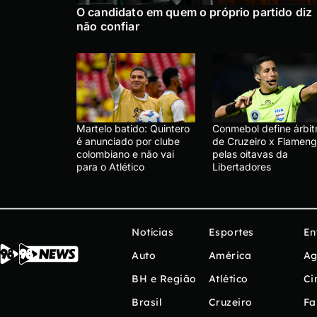
O candidato em quem o próprio partido diz
não confiar
Martelo batido: Quintero
Conmebol define árbit
é anunciado por clube
de Cruzeiro x Flameng
colombiano e não vai
pelas oitavas da
para o Atlético
Libertadores
Notícias
Esportes
En
Auto
América
Ag
BH e Região
Atlético
Ci
Brasil
Cruzeiro
Fa