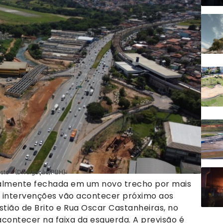
osto - (Divulgação/PBH)
ialmente fechada em um novo trecho por mais
 intervenções vão acontecer próximo aos
tião de Brito e Rua Oscar Castanheiras, no
 acontecer na faixa da esquerda. A previsão é