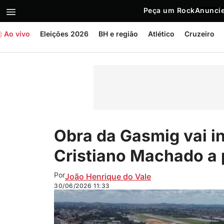
Peça um Rock
Anuncie
Ao vivo
Eleições 2026
BH e região
Atlético
Cruzeiro
Obra da Gasmig vai in
Cristiano Machado a p
Por
João Henrique do Vale
30/06/2026
11:33