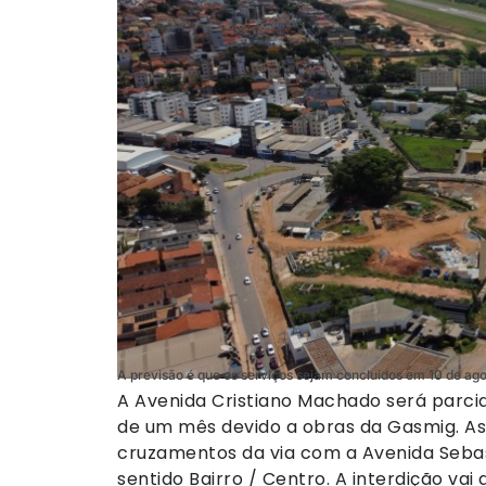
A previsão é que os serviços sejam concluídos em 10 de ag
A Avenida Cristiano Machado será parc
de um mês devido a obras da Gasmig. As
cruzamentos da via com a Avenida Sebas
sentido Bairro / Centro. A interdição vai