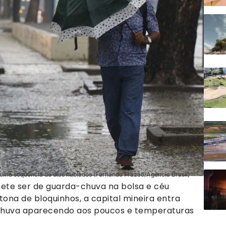
 numa sequência de dias nublados (Fernando Frazão/Agência Brasil)
ete ser de guarda-chuva na bolsa e céu
na de bloquinhos, a capital mineira entra
chuva aparecendo aos poucos e temperaturas