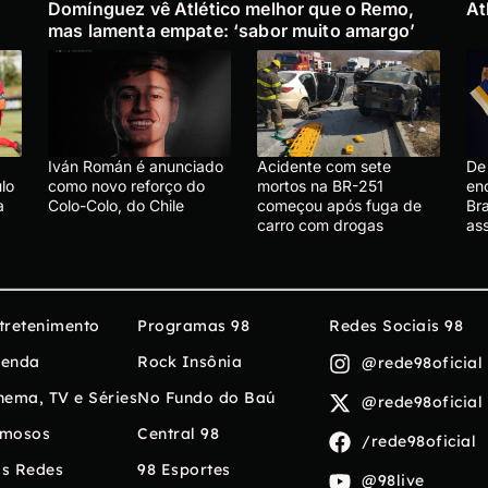
Domínguez vê Atlético melhor que o Remo,
At
mas lamenta empate: ‘sabor muito amargo’
Iván Román é anunciado
Acidente com sete
De 
lo
como novo reforço do
mortos na BR-251
en
a
Colo-Colo, do Chile
começou após fuga de
Bra
carro com drogas
ass
tretenimento
Programas 98
Redes Sociais 98
enda
Rock Insônia
@rede98oficial
nema, TV e Séries
No Fundo do Baú
@rede98oficial
mosos
Central 98
/rede98oficial
s Redes
98 Esportes
@98live