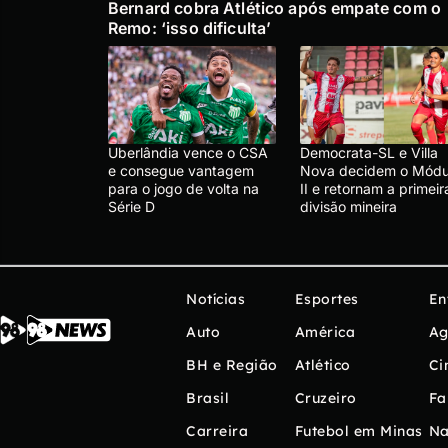
Bernard cobra Atlético após empate com o
Remo: ‘isso dificulta’
Uberlândia vence o CSA
Democrata-SL e Villa
e consegue vantagem
Nova decidem o Módu
para o jogo de volta na
II e retornam a primeir
Série D
divisão mineira
Notícias
Esportes
En
Auto
América
Ag
BH e Região
Atlético
Ci
Brasil
Cruzeiro
Fa
Carreira
Futebol em Minas
Na