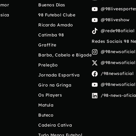
umor
Buenos Días
@98liveesporte
sica
98 Futebol Clube
@98liveshow
Ricardo Amado
@rede98oficial
Catimba 98
Redes Sociais 98 N
Graffite
@98newsoficial
Barba, Cabelo e Bigode
@98newsoficial
Preleção
/98newsoficial
Jornada Esportiva
@98newsoficial
Giro na Gringa
Os Players
/98-news-oficia
Matula
Buteco
Cadeira Cativa
Tudo Menos Futebol