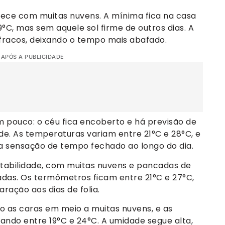
nhece com muitas nuvens. A mínima fica na casa
C, mas sem aquele sol firme de outros dias. A
fracos, deixando o tempo mais abafado.
 APÓS A PUBLICIDADE
m pouco: o céu fica encoberto e há previsão de
e. As temperaturas variam entre 21°C e 28°C, e
a sensação de tempo fechado ao longo do dia.
stabilidade, com muitas nuvens e pancadas de
das. Os termômetros ficam entre 21°C e 27°C,
ação aos dias de folia.
o as caras em meio a muitas nuvens, e as
ndo entre 19°C e 24°C. A umidade segue alta,