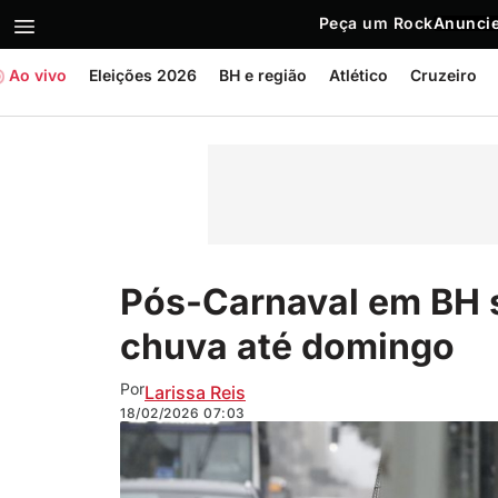
Peça um Rock
Anuncie
Ao vivo
Eleições 2026
BH e região
Atlético
Cruzeiro
Pós-Carnaval em BH s
chuva até domingo
Por
Larissa Reis
18/02/2026
07:03