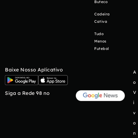
Buteco
Cadeira
Cativa
Tudo
Menos
Futebol
Baixe Nosso Aplicativo
A
o
V
Siga a Rede 98 no
i
v
o
n