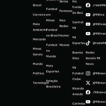
Séries
No
Brasil
/rede98o
Fundo
Futebol
Famosos
do Baú
Carreira
em
@98live
Minas
Nas
Central
Meio
@98livee
Redes
98
Ambiente
Futebol
@98live
no Brasil
Humor
98
Mercado
Esportes
@rede98o
Futebol
Música
Minas
no
Buenos
Redes
Gerais
Mundo
Días
Sociais 98
Mundo
News
Mais
98
Esportes
Política
Futebol
@98newso
Clube
Seleção
Tecnologia
@98newso
Brasileira
Ricardo
/98newso
Amado
@98newso
Catimba