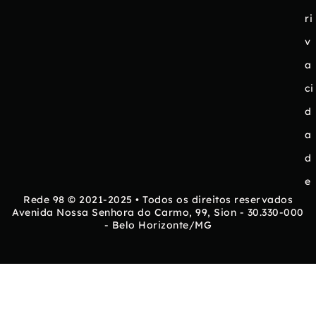
ri
v
a
ci
d
a
d
e
Rede 98 © 2021-2025 • Todos os direitos reservados
Avenida Nossa Senhora do Carmo, 99, Sion - 30.330-000
- Belo Horizonte/MG