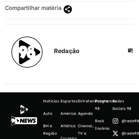
Compartilhar matéria
Redação
Notícias
Esportes
Entretenimento
Programas
Redes
98
Sociais 98
Auto
América
Agenda
Rock
@rede98o
BH e
Atlético
Cinema,
Insônia
Região
TV e
@rede98o
Cruzeiro