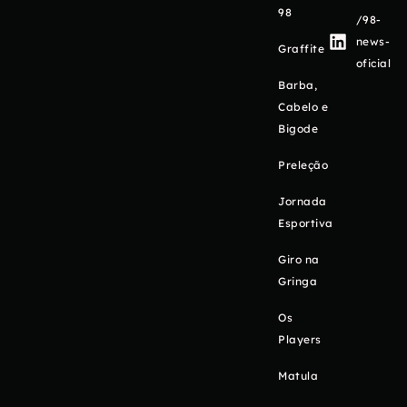
98
/98-
news-
Graffite
oficial
Barba,
Cabelo e
Bigode
Preleção
Jornada
Esportiva
Giro na
Gringa
Os
Players
Matula