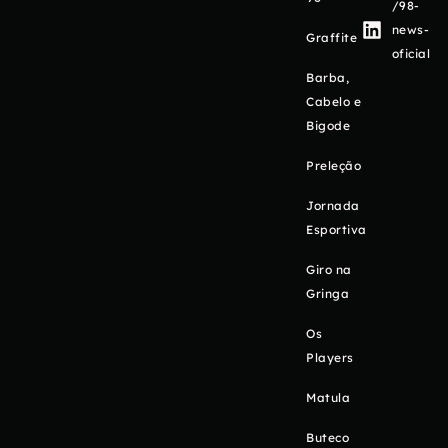
/98-
news-
Graffite
oficial
Barba,
Cabelo e
Bigode
Preleção
Jornada
Esportiva
Giro na
Gringa
Os
Players
Matula
Buteco