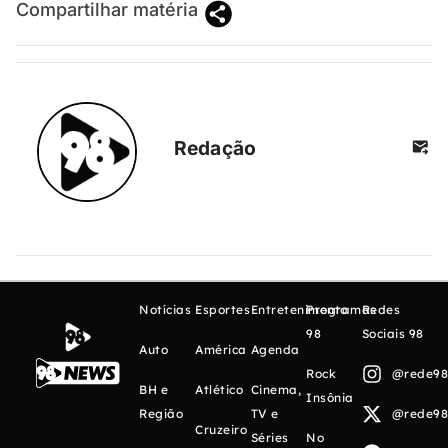
Compartilhar matéria
Redação
Notícias
Esportes
Entretenimento
Programas
Redes
98
Sociais 98
Auto
América
Agenda
Rock
@rede98o
BH e
Atlético
Cinema,
Insônia
Região
TV e
@rede98o
Cruzeiro
Séries
No