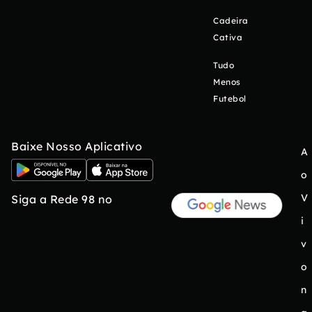
Cadeira
Cativa
Tudo
Menos
Futebol
Baixe Nosso Aplicativo
A
o
V
Siga a Rede 98 no
i
v
o
n