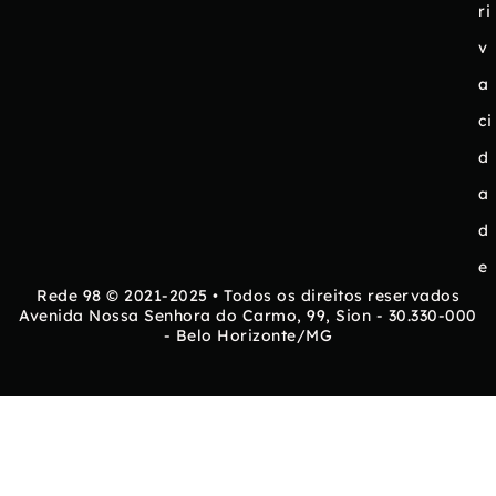
ri
v
a
ci
d
a
d
e
Rede 98 © 2021-2025 • Todos os direitos reservados
Avenida Nossa Senhora do Carmo, 99, Sion - 30.330-000
- Belo Horizonte/MG