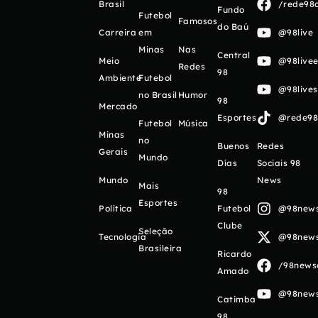
Brasil
/rede98o
Fundo
Futebol
Famosos
do Baú
Carreira
em
@98live
Minas
Nas
Central
Meio
@98livee
Redes
98
Ambiente
Futebol
@98live
no Brasil
Humor
98
Mercado
Esportes
@rede98o
Futebol
Música
Minas
no
Buenos
Redes
Gerais
Mundo
Días
Sociais 98
Mundo
News
Mais
98
Esportes
Política
Futebol
@98newso
Clube
Seleção
Tecnologia
@98newso
Brasileira
Ricardo
/98newso
Amado
@98newso
Catimba
98