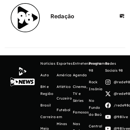
Redação
Notícias
Esportes
Entretenimento
Programas
Redes
98
Sociais 98
Auto
América
Agenda
Rock
@rede98o
BH e
Atlético
Cinema,
Insônia
Região
TV e
@rede98o
Cruzeiro
Séries
No
Brasil
/rede98o
Fundo
Futebol
Famosos
do Baú
Carreira
em
@98live
Minas
Nas
Central
Meio
@98livee