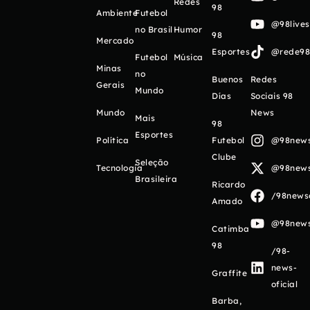
Redes
98
Ambiente
Futebol
@98live
no Brasil
Humor
98
Mercado
Esportes
@rede98o
Futebol
Música
Minas
no
Buenos
Redes
Gerais
Mundo
Días
Sociais 98
Mundo
News
Mais
98
Esportes
Política
Futebol
@98newso
Clube
Seleção
Tecnologia
@98newso
Brasileira
Ricardo
/98newso
Amado
@98newso
Catimba
98
/98-
news-
Graffite
oficial
Barba,