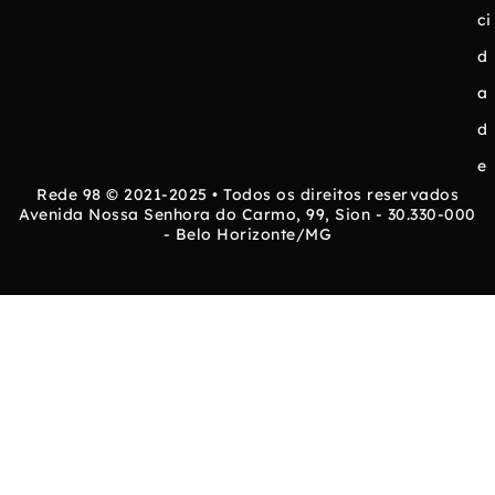
ci
d
a
d
e
Rede 98 © 2021-2025 • Todos os direitos reservados
Avenida Nossa Senhora do Carmo, 99, Sion - 30.330-000
- Belo Horizonte/MG