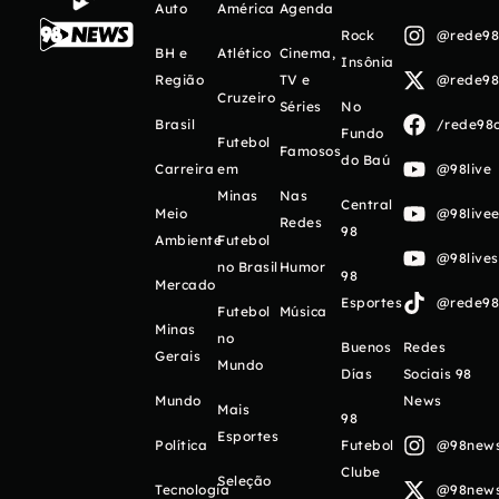
Auto
América
Agenda
Rock
@rede98o
BH e
Atlético
Cinema,
Insônia
Região
TV e
@rede98o
Cruzeiro
Séries
No
Brasil
/rede98o
Fundo
Futebol
Famosos
do Baú
Carreira
em
@98live
Minas
Nas
Central
Meio
@98livee
Redes
98
Ambiente
Futebol
@98live
no Brasil
Humor
98
Mercado
Esportes
@rede98o
Futebol
Música
Minas
no
Buenos
Redes
Gerais
Mundo
Días
Sociais 98
Mundo
News
Mais
98
Esportes
Política
Futebol
@98newso
Clube
Seleção
Tecnologia
@98newso