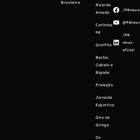
Brasileira
Ricardo
/98newso
Amado
@98newso
Catimba
98
/98-
news-
Graffite
oficial
Barba,
Cabelo e
Bigode
Preleção
Jornada
Esportiva
Giro na
Gringa
Os