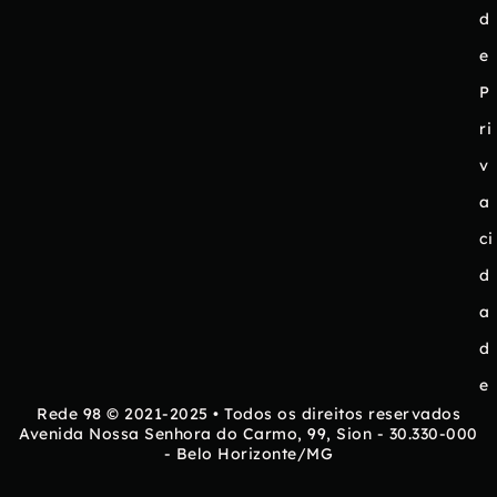
d
e
P
ri
v
a
ci
d
a
d
e
Rede 98 © 2021-2025 • Todos os direitos reservados
Avenida Nossa Senhora do Carmo, 99, Sion - 30.330-000
- Belo Horizonte/MG