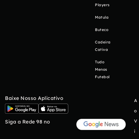
Players
Matula
Buteco
Cadeira
Cativa
Tudo
Menos
Futebol
Baixe Nosso Aplicativo
A
o
V
Siga a Rede 98 no
i