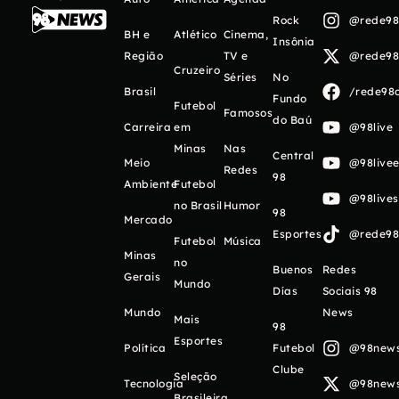
Rock
@rede98o
BH e
Atlético
Cinema,
Insônia
Região
TV e
@rede98o
Cruzeiro
Séries
No
Brasil
/rede98o
Fundo
Futebol
Famosos
do Baú
Carreira
em
@98live
Minas
Nas
Central
Meio
@98livee
Redes
98
Ambiente
Futebol
@98live
no Brasil
Humor
98
Mercado
Esportes
@rede98o
Futebol
Música
Minas
no
Buenos
Redes
Gerais
Mundo
Días
Sociais 98
Mundo
News
Mais
98
Esportes
Política
Futebol
@98newso
Clube
Seleção
Tecnologia
@98newso
Brasileira