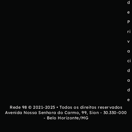
d
e
P
ri
v
a
ci
d
a
d
e
Rede 98 © 2021-2025 • Todos os direitos reservados
Avenida Nossa Senhora do Carmo, 99, Sion - 30.330-000
- Belo Horizonte/MG