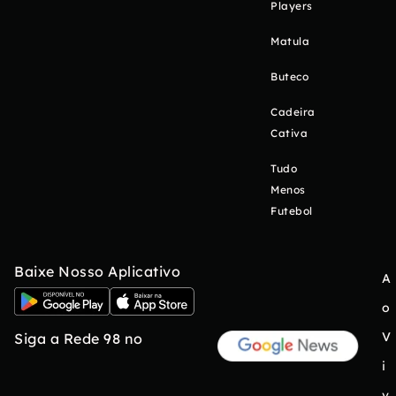
Players
Matula
Buteco
Cadeira
Cativa
Tudo
Menos
Futebol
Baixe Nosso Aplicativo
A
o
V
Siga a Rede 98 no
i
v