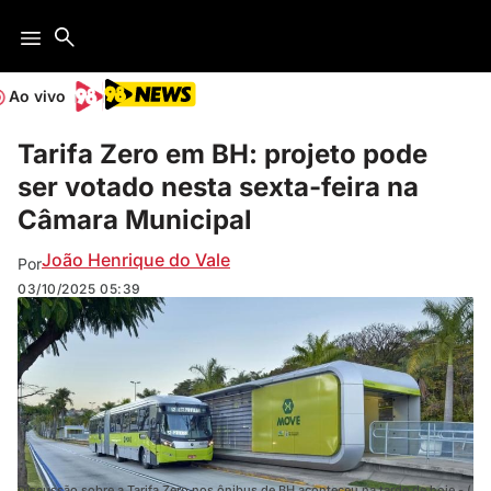
Ao vivo
Tarifa Zero em BH: projeto pode
ser votado nesta sexta-feira na
Câmara Municipal
João Henrique do Vale
Por
03/10/2025
05:39
Discussão sobre a Tarifa Zero nos ônibus de BH aconteceu na tarde de hoje - (