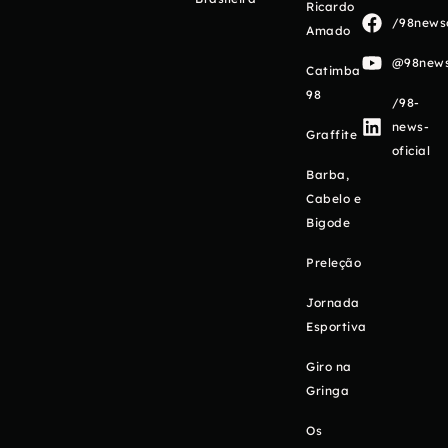
Ricardo
/98newso
Amado
@98newso
Catimba
98
/98-
news-
Graffite
oficial
Barba,
Cabelo e
Bigode
Preleção
Jornada
Esportiva
Giro na
Gringa
Os