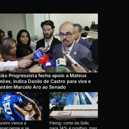
ião Progressista fecha apoio a Mateus
mões, indica Danilo de Castro para vice e
ntém Marcelo Aro ao Senado
uzeiro vence a
Fiemg: corte da Selic
apecoense e se
para 14% é positivo, mas