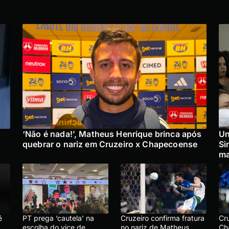
‘Não é nada!’, Matheus Henrique brinca após
Un
quebrar o nariz em Cruzeiro x Chapecoense
Si
ma
é
PT prega ‘cautela’ na
Cruzeiro confirma fratura
Cr
escolha do vice de
no nariz de Matheus
Ch