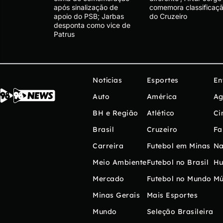
após sinalização de
comemora classificaç
apoio do PSB; Jarbas
do Cruzeiro
desponta como vice de
Patrus
Notícias
Esportes
En
Auto
América
Ag
BH e Região
Atlético
Ci
Brasil
Cruzeiro
Fa
Carreira
Futebol em Minas
Na
Meio Ambiente
Futebol no Brasil
H
Mercado
Futebol no Mundo
Mú
Minas Gerais
Mais Esportes
Mundo
Seleção Brasileira