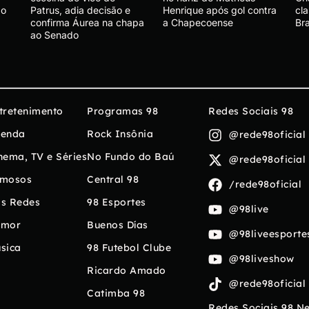
ão
Patrus, adia decisão e
Henrique após gol contra
cla
confirma Áurea na chapa
a Chapecoense
Bra
ao Senado
tretenimento
Programas 98
Redes Sociais 98
enda
Rock Insônia
@rede98oficial
nema, TV e Séries
No Fundo do Baú
@rede98oficial
mosos
Central 98
/rede98oficial
s Redes
98 Esportes
@98live
umor
Buenos Días
@98liveesporte
sica
98 Futebol Clube
@98liveshow
Ricardo Amado
@rede98oficial
Catimba 98
Redes Sociais 98 N