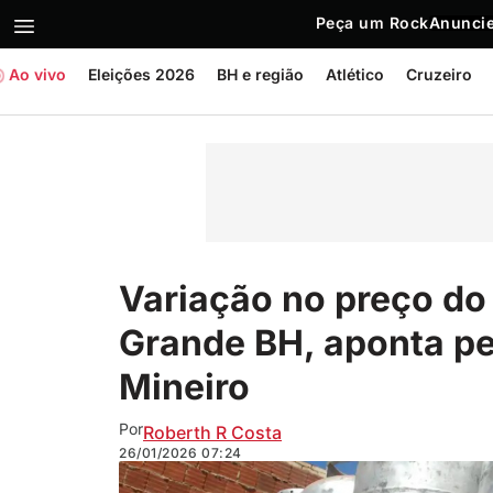
Peça um Rock
Anuncie
Ao vivo
Eleições 2026
BH e região
Atlético
Cruzeiro
Variação no preço do
Grande BH, aponta p
Mineiro
Por
Roberth R Costa
26/01/2026
07:24