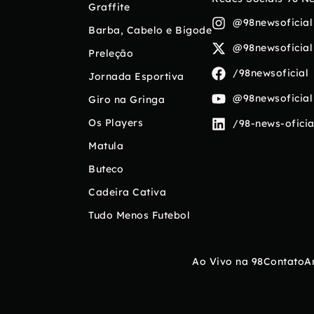
Graffite
@98newsoficial
Barba, Cabelo e Bigode
@98newsoficial
Preleção
/98newsoficial
Jornada Esportiva
@98newsoficial
Giro na Gringa
Os Players
/98-news-oficia
Matula
Buteco
Cadeira Cativa
Tudo Menos Futebol
Ao Vivo na 98
Contato
A