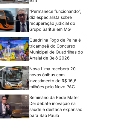
lista
“Permanece funcionando”,
diz especialista sobre
recuperação judicial do
Grupo Saritur em MG
Quadrilha Fogo de Palha é
tricampeã do Concurso
Municipal de Quadrilhas do
Arraial de Belô 2026
Nova Lima receberá 20
novos ônibus com
investimento de R$ 16,6
milhões pelo Novo PAC
Seminário da Rede Mater
Dei debate inovação na
saúde e destaca expansão
para São Paulo