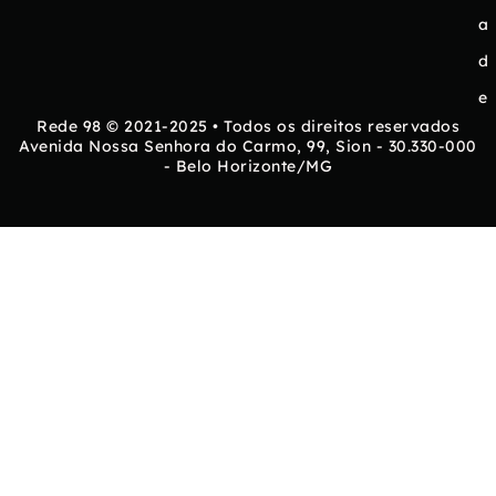
a
d
e
Rede 98 © 2021-2025 • Todos os direitos reservados
Avenida Nossa Senhora do Carmo, 99, Sion - 30.330-000
- Belo Horizonte/MG