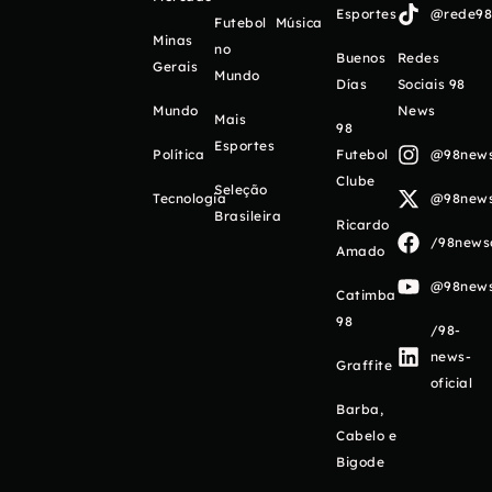
Esportes
@rede98o
Futebol
Música
Minas
no
Buenos
Redes
Gerais
Mundo
Días
Sociais 98
Mundo
News
Mais
98
Esportes
Política
Futebol
@98newso
Clube
Seleção
Tecnologia
@98newso
Brasileira
Ricardo
/98newso
Amado
@98newso
Catimba
98
/98-
news-
Graffite
oficial
Barba,
Cabelo e
Bigode