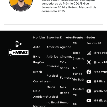
vencedoras do Prêmio CDL/BH de
Jornalismo 2024 e Prêmio Mercantil de
Jornalismo 2025.
Notícias
Esportes
Entretenimento
Programas
Redes
98
Sociais 98
Auto
América
Agenda
Rock
@rede98o
BH e
Atlético
Cinema,
Insônia
Região
TV e
@rede98o
Cruzeiro
Séries
No
Brasil
/rede98o
Fundo
Futebol
Famosos
do Baú
Carreira
em
@98live
Minas
Nas
Central
Meio
@98livee
Redes
98
Ambiente
Futebol
@98live
no Brasil
Humor
98
Mercado