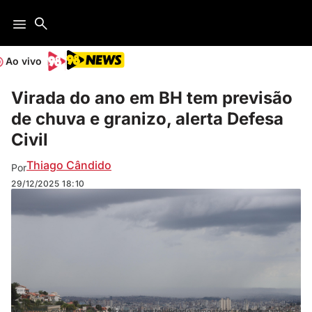
Ao vivo
Virada do ano em BH tem previsão
de chuva e granizo, alerta Defesa
Civil
Thiago Cândido
Por
29/12/2025
18:10
De acordo com a previsão, áreas de instabilidade atmosférica devem ganhar