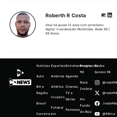
Roberth R Costa
Atuo há quase 13 anos com jornalismo
digital. Coordenador Multimídia. Rede 98 |
98 News
Notícias
Esportes
Entretenimento
Programas
Redes
98
Sociais 98
Auto
América
Agenda
Rock
@rede98o
BH e
Atlético
Cinema,
Insônia
Região
TV e
@rede98o
Cruzeiro
Séries
No
Brasil
/rede98o
Fundo
Futebol
Famosos
do Baú
Carreira
em
@98live