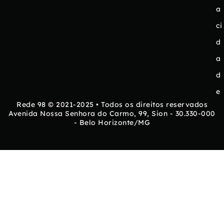
a
ci
d
a
d
e
Rede 98 © 2021-2025 • Todos os direitos reservados
Avenida Nossa Senhora do Carmo, 99, Sion - 30.330-000
- Belo Horizonte/MG