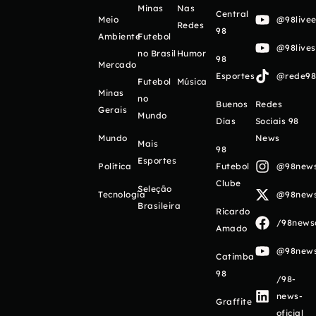
Minas
Nas
Central
Meio
@98livee
Redes
98
Ambiente
Futebol
@98live
no Brasil
Humor
98
Mercado
Esportes
@rede98o
Futebol
Música
Minas
no
Buenos
Redes
Gerais
Mundo
Días
Sociais 98
Mundo
News
Mais
98
Esportes
Política
Futebol
@98newso
Clube
Seleção
Tecnologia
@98newso
Brasileira
Ricardo
/98newso
Amado
@98newso
Catimba
98
/98-
news-
Graffite
oficial