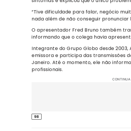
sintomas e explicou que o único problema
“Tive dificuldade para falar, negócio mui
nada além de não conseguir pronunciar b
O apresentador Fred Bruno também tranq
informando que o colega havia apresen
Integrante do Grupo Globo desde 2003, 
emissora e participa das transmissões d
Janeiro. Até o momento, ele não informo
profissionais.
CONTINUA
98