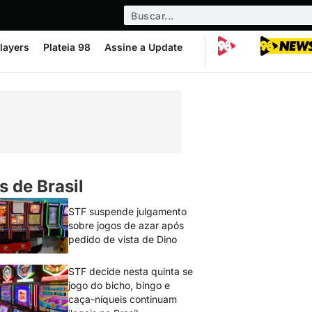
layers
Plateia 98
Assine a Update
s de Brasil
STF suspende julgamento
sobre jogos de azar após
pedido de vista de Dino
STF decide nesta quinta se
jogo do bicho, bingo e
caça-níqueis continuam