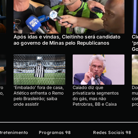
Após idas e vindas, Cleitinho será candidato
Cl
ao governo de Minas pelo Republicanos
‘p
Go
ro
‘Embalado’ fora de casa,
Caiado diz que
Do
o,
Atlético enfrenta o Remo
privatizaria segmentos
mu
pelo Brasileirão; saiba
do gás, mas não
co
onde assistir
Petrobras, BB e Caixa
pr
tretenimento
Programas 98
Redes Sociais 98