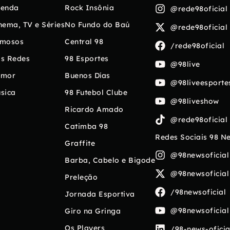
enda
Rock Insônia
@rede98oficial
nema, TV e Séries
No Fundo do Baú
@rede98oficial
mosos
Central 98
/rede98oficial
s Redes
98 Esportes
@98live
umor
Buenos Días
@98liveesporte
sica
98 Futebol Clube
@98liveshow
Ricardo Amado
@rede98oficial
Catimba 98
Redes Sociais 98 N
Graffite
@98newsoficial
Barba, Cabelo e Bigode
@98newsoficial
Preleção
/98newsoficial
Jornada Esportiva
@98newsoficial
Giro na Gringa
Os Players
/98-news-oficia