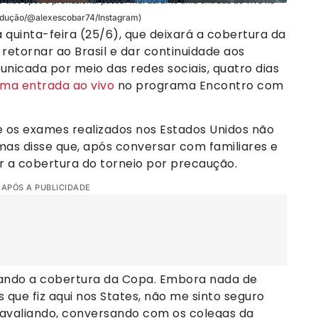
o dias após o profissional passar mal durante uma entrada ao vivo no
rodução/@alexescobar74/Instagram)
a quinta-feira (25/6), que deixará a cobertura da
etornar ao Brasil e dar continuidade aos
unicada por meio das redes sociais, quatro dias
ma entrada ao vivo
no programa Encontro com
 os exames realizados nos Estados Unidos não
as disse que, após conversar com familiares e
r a cobertura do torneio por precaução.
 APÓS A PUBLICIDADE
xando a cobertura da Copa. Embora nada de
que fiz aqui nos States, não me sinto seguro
, avaliando, conversando com os colegas da