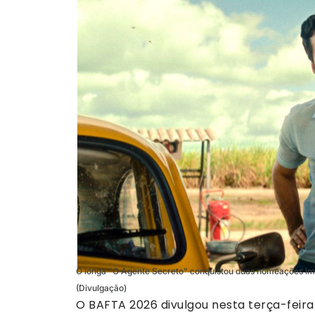
O longa "O Agente Secreto" conquistou duas nomeações impor
(Divulgação)
O BAFTA 2026 divulgou nesta terça-feira (