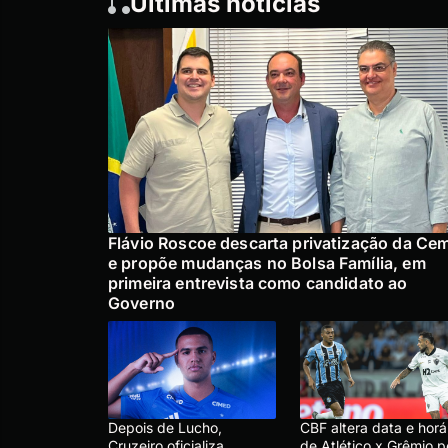
Últimas notícias
Flávio Roscoe descarta privatização da Ce
e propõe mudanças no Bolsa Família, em
primeira entrevista como candidato ao
Governo
Depois de Lucho,
CBF altera data e horá
Cruzeiro oficializa
de Atlético x Grêmio p