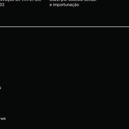
32
e importunação
s
ews