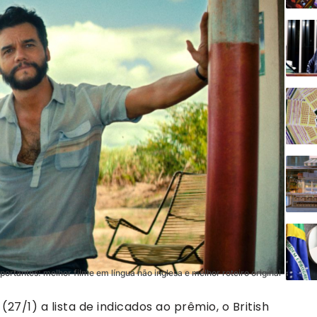
tantes: melhor filme em língua não inglesa e melhor roteiro original
27/1) a lista de indicados ao prêmio, o British