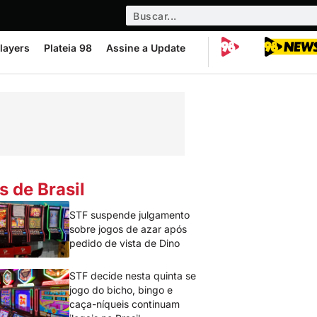
layers
Plateia 98
Assine a Update
s de Brasil
STF suspende julgamento
sobre jogos de azar após
pedido de vista de Dino
STF decide nesta quinta se
jogo do bicho, bingo e
caça-níqueis continuam