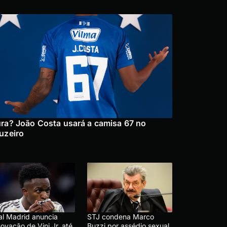
ra? João Costa usará a camisa 67 no
uzeiro
al Madrid anuncia
STJ condena Marco
ovação de Vini Jr. até
Buzzi por assédio sexual