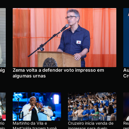
mig
Zema volta a defender voto impresso em
Au
algumas urnas
Cr
rio
Martinho da Vila e
Cruzeiro inicia venda de
Re
elo
Mart’nália trazem turnê
ingressos para duelo
ren