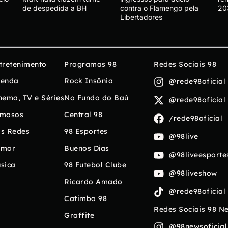
de despedida a BH
contra o Flamengo pela
20
Libertadores
tretenimento
Programas 98
Redes Sociais 98
enda
Rock Insônia
@rede98oficial
nema, TV e Séries
No Fundo do Baú
@rede98oficial
mosos
Central 98
/rede98oficial
s Redes
98 Esportes
@98live
umor
Buenos Días
@98liveesporte
sica
98 Futebol Clube
@98liveshow
Ricardo Amado
@rede98oficial
Catimba 98
Redes Sociais 98 N
Graffite
@98newsoficial