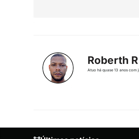
Roberth R
Atuo há quase 13 anos com j