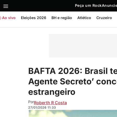
Peça um Rock
Anuncie
Ao vivo
Eleições 2026
BH e região
Atlético
Cruzeiro
BAFTA 2026: Brasil t
Agente Secreto’ conc
estrangeiro
Por
Roberth R Costa
27/01/2026
11:33