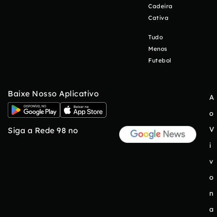
Cadeira
Cativa
Tudo
Menos
Futebol
Baixe Nosso Aplicativo
A
o
V
Siga a Rede 98 no
i
v
o
n
a