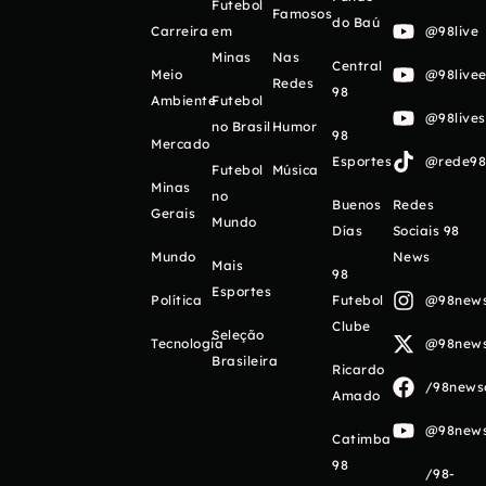
Futebol
Famosos
do Baú
Carreira
em
@98live
Minas
Nas
Central
Meio
@98livee
Redes
98
Ambiente
Futebol
@98live
no Brasil
Humor
98
Mercado
Esportes
@rede98o
Futebol
Música
Minas
no
Buenos
Redes
Gerais
Mundo
Días
Sociais 98
Mundo
News
Mais
98
Esportes
Política
Futebol
@98newso
Clube
Seleção
Tecnologia
@98newso
Brasileira
Ricardo
/98newso
Amado
@98newso
Catimba
98
/98-