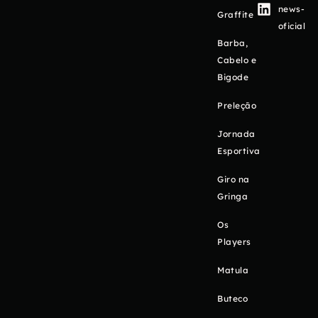
news-
Graffite
oficial
Barba,
Cabelo e
Bigode
Preleção
Jornada
Esportiva
Giro na
Gringa
Os
Players
Matula
Buteco