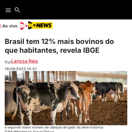
Ao vivo
Brasil tem 12% mais bovinos do
que habitantes, revela IBGE
Larissa Reis
Por
19/09/2025
10:07
Houve uma queda de 0,2% na criação de bovinos em relação 2023, mas esse
é segundo maior número de cabeças de gado da série histórica
(CNA/Wenderson Araujo/Trilux)