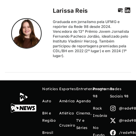
Larissa Reis
Graduada em jornalismo pela UFMG e
repórter da Rede 98 desde 2024.
Vencedora do 13° Prêmio Jovem Jornalista
Fernando Pacheco Jordão, idealizado pelo
Instituto Vladimir Herzog. Também
participou de reportagens premiadas pela
CDL/BH em 2022 (2º lugar) e em 2024 (1º
lugar).
Notícias
Esportes
Entretenimento
Programas
Redes
98
Sociais 98
Auto
América
Agenda
Rock
@rede98o
BH e
Atlético
Cinema,
Insônia
Região
TV e
@rede98o
Cruzeiro
Séries
No
Brasil
/rede98o
Fundo