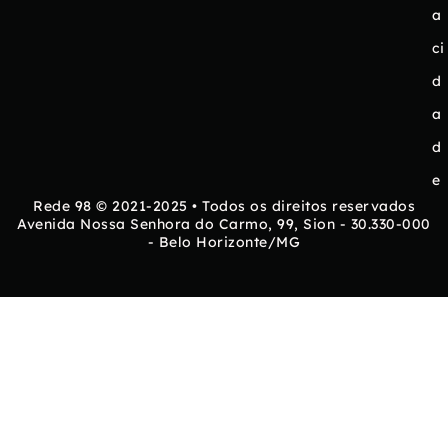
a
ci
d
a
d
e
Rede 98 © 2021-2025 • Todos os direitos reservados
Avenida Nossa Senhora do Carmo, 99, Sion - 30.330-000
- Belo Horizonte/MG