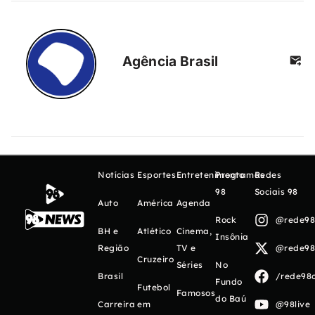
Agência Brasil
Notícias
Esportes
Entretenimento
Programas
Redes
98
Sociais 98
Auto
América
Agenda
Rock
@rede98o
BH e
Atlético
Cinema,
Insônia
Região
TV e
@rede98o
Cruzeiro
Séries
No
Brasil
/rede98o
Fundo
Futebol
Famosos
do Baú
Carreira
em
@98live