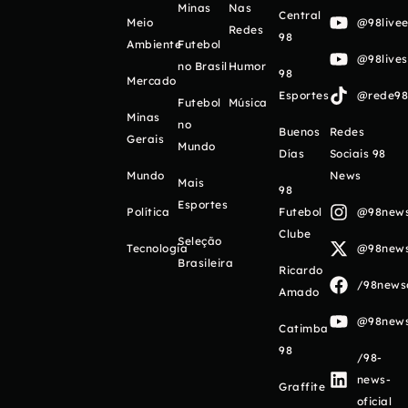
Minas
Nas
Central
Meio
@98livee
Redes
98
Ambiente
Futebol
@98live
no Brasil
Humor
98
Mercado
Esportes
@rede98o
Futebol
Música
Minas
no
Buenos
Redes
Gerais
Mundo
Días
Sociais 98
Mundo
News
Mais
98
Esportes
Política
Futebol
@98newso
Clube
Seleção
Tecnologia
@98newso
Brasileira
Ricardo
/98newso
Amado
@98newso
Catimba
98
/98-
news-
Graffite
oficial