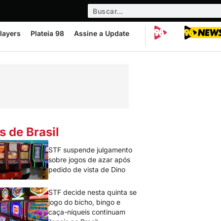
layers
Plateia 98
Assine a Update
s de Brasil
STF suspende julgamento
sobre jogos de azar após
pedido de vista de Dino
STF decide nesta quinta se
jogo do bicho, bingo e
caça-níqueis continuam