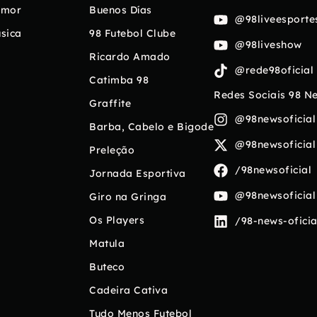
umor
Buenos Días
@98liveesporte
sica
98 Futebol Clube
@98liveshow
Ricardo Amado
@rede98oficial
Catimba 98
Redes Sociais 98 N
Graffite
@98newsoficial
Barba, Cabelo e Bigode
@98newsoficial
Preleção
/98newsoficial
Jornada Esportiva
@98newsoficial
Giro na Gringa
Os Players
/98-news-oficia
Matula
Buteco
Cadeira Cativa
Tudo Menos Futebol