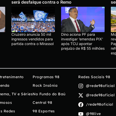
será desfalque contra o Remo
se
Cruzeiro anuncia 50 mil
Dino aciona PF para
Mo
ingressos vendidos para
investigar ‘emendas PIX’
re
partida contra o Mirassol
após TCU apontar
Pa
prejuízo de R$ 55 milhões
re
es
tretenimento
Programas 98
Redes Sociais 98
enda
Rock Insônia
@rede98oficial
nema, TV e Séries
No Fundo do Baú
@rede98oficial
mosos
Central 98
/rede98oficial
s Redes
98 Esportes
@98live