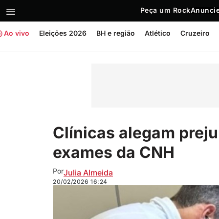
Peça um Rock
Anuncie
Ao vivo
Eleições 2026
BH e região
Atlético
Cruzeiro
Clínicas alegam preju
exames da CNH
Por
Julia Almeida
20/02/2026
16:24