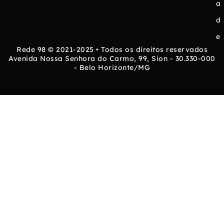
a
d
e
Rede 98 © 2021-2025 • Todos os direitos reservados
Avenida Nossa Senhora do Carmo, 99, Sion - 30.330-000
- Belo Horizonte/MG