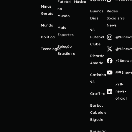
Futebol
Música
Minas
no
Buenos
Redes
Gerais
Mundo
Días
Sociais 98
Mundo
News
Mais
98
Esportes
Política
Futebol
@98newso
Clube
Seleção
Tecnologia
@98newso
Brasileira
Ricardo
/98newso
Amado
@98newso
Catimba
98
/98-
news-
Graffite
oficial
Barba,
Cabelo e
Bigode
Preleção