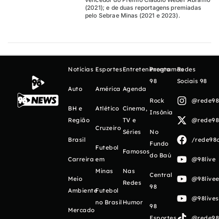
(2021); e de duas reportagens premiadas
pelo Sebrae Minas (2021 e 2023).
Notícias
Esportes
Entretenimento
Programas
Redes
98
Sociais 98
Auto
América
Agenda
Rock
@rede98o
BH e
Atlético
Cinema,
Insônia
Região
TV e
@rede98o
Cruzeiro
Séries
No
Brasil
/rede98o
Fundo
Futebol
Famosos
do Baú
Carreira
em
@98live
Minas
Nas
Central
Meio
@98livee
Redes
98
Ambiente
Futebol
@98live
no Brasil
Humor
98
Mercado
Esportes
@rede98o