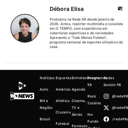
Débora Elisa
Produtora na Rede 98 desde janeiro de
2026. Antes, repórter multimídia e colunista
em O TEMPO, com experiência em
coberturas esportivas e de variedades.
Apresento o 'Tudo Menos Futebol',
programa semanal de esportes olímpicos da
casa.
Notícias
Esportes
Entretenimento
Programas
Redes
98
Sociais 98
Auto
América
Agenda
Rock
@rede98o
BH e
Atlético
Cinema,
Insônia
Região
TV e
@rede98o
Cruzeiro
Séries
No
Brasil
/rede98o
Fundo
Futebol
Famosos