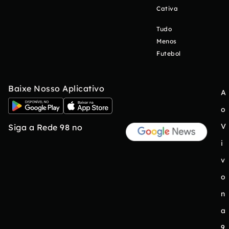
Cativa
Tudo
Menos
Futebol
Baixe Nosso Aplicativo
A
o
V
Siga a Rede 98 no
i
v
o
n
a
9