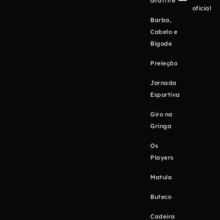
Graffite
oficial
Barba,
Cabelo e
Bigode
Preleção
Jornada
Esportiva
Giro na
Gringa
Os
Players
Matula
Buteco
Cadeira