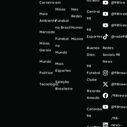
do Baú
Carreira
em
@98live
Minas
Nas
Central
Meio
@98livee
Redes
98
Ambiente
Futebol
@98live
no Brasil
Humor
98
Mercado
Esportes
@rede98o
Futebol
Música
Minas
no
Buenos
Redes
Gerais
Mundo
Días
Sociais 98
Mundo
News
Mais
98
Esportes
Política
Futebol
@98newso
Clube
Seleção
Tecnologia
@98newso
Brasileira
Ricardo
/98newso
Amado
@98newso
Catimba
98
/98-
news-