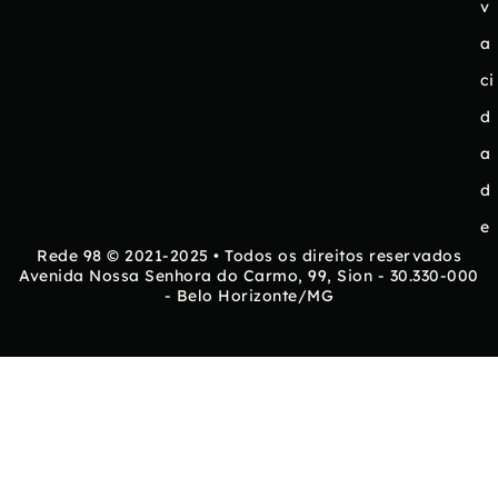
v
a
ci
d
a
d
e
Rede 98 © 2021-2025 • Todos os direitos reservados
Avenida Nossa Senhora do Carmo, 99, Sion - 30.330-000
- Belo Horizonte/MG