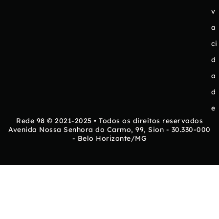
v
a
ci
d
a
d
e
Rede 98 © 2021-2025 • Todos os direitos reservados
Avenida Nossa Senhora do Carmo, 99, Sion - 30.330-000
- Belo Horizonte/MG