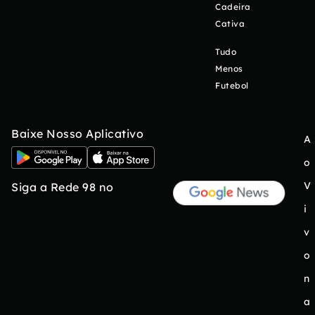
Cadeira
Cativa
Tudo
Menos
Futebol
Baixe Nosso Aplicativo
A
o
V
Siga a Rede 98 no
i
v
o
n
a