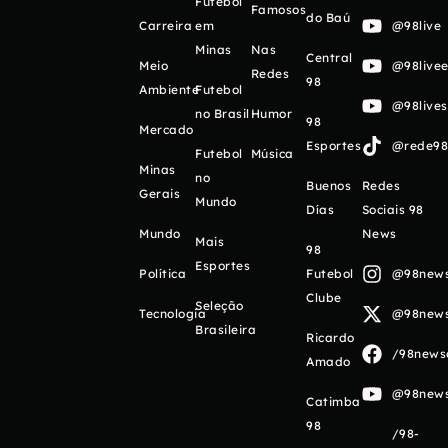
Futebol
Famosos
do Baú
Carreira
em
@98live
Minas
Nas
Central
Meio
@98livee
Redes
98
Ambiente
Futebol
@98live
no Brasil
Humor
98
Mercado
Esportes
@rede98o
Futebol
Música
Minas
no
Buenos
Redes
Gerais
Mundo
Días
Sociais 98
Mundo
News
Mais
98
Esportes
Política
Futebol
@98newso
Clube
Seleção
Tecnologia
@98newso
Brasileira
Ricardo
/98newso
Amado
@98newso
Catimba
98
/98-