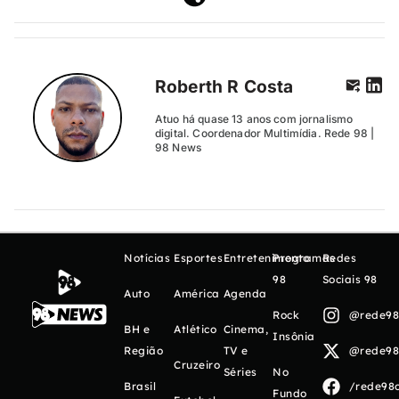
Roberth R Costa
Atuo há quase 13 anos com jornalismo
digital. Coordenador Multimídia. Rede 98 |
98 News
Notícias
Esportes
Entretenimento
Programas
Redes
98
Sociais 98
Auto
América
Agenda
Rock
@rede98o
BH e
Atlético
Cinema,
Insônia
Região
TV e
@rede98o
Cruzeiro
Séries
No
Brasil
/rede98o
Fundo