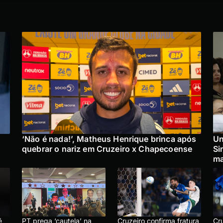
‘Não é nada!’, Matheus Henrique brinca após
Un
quebrar o nariz em Cruzeiro x Chapecoense
Si
ma
é
PT prega ‘cautela’ na
Cruzeiro confirma fratura
Cr