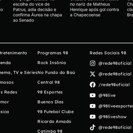
escolha do vice de
no nariz de Matheus
Ch
ão
Patrus, adia decisão e
Henrique após gol contra
cla
confirma Áurea na chapa
a Chapecoense
Bra
ao Senado
tretenimento
Programas 98
Redes Sociais 98
enda
Rock Insônia
@rede98oficial
nema, TV e Séries
No Fundo do Baú
@rede98oficial
mosos
Central 98
/rede98oficial
s Redes
98 Esportes
@98live
umor
Buenos Días
@98liveesporte
sica
98 Futebol Clube
@98liveshow
Ricardo Amado
@rede98oficial
Catimba 98