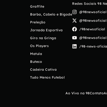
Redes Sociais 98 N
Graffite
@98newsoficial
Barba, Cabelo e Bigode
@98newsoficial
Preleção
/98newsoficial
Jornada Esportiva
@98newsoficial
Giro na Gringa
Os Players
/98-news-oficia
Matula
Buteco
Cadeira Cativa
Tudo Menos Futebol
Ao Vivo na 98
Contato
A