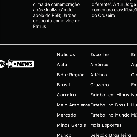
clima de comemoração
diferente’, Artur Jorge
após sinalização de
comemora classificaç
apoio do PSB; Jarbas
do Cruzeiro
desponta como vice de
Patrus
Notícias
Esportes
En
Auto
América
Ag
BH e Região
Atlético
Ci
Brasil
Cruzeiro
Fa
Carreira
Futebol em Minas
Na
Meio Ambiente
Futebol no Brasil
H
Mercado
Futebol no Mundo
Mú
Minas Gerais
Mais Esportes
Mundo
Seleção Brasileira