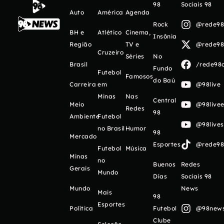
98
Sociais 98
Auto
América
Agenda
Rock
@rede98o
BH e
Atlético
Cinema,
Insônia
Região
TV e
@rede98o
Cruzeiro
Séries
No
Brasil
/rede98o
Fundo
Futebol
Famosos
do Baú
Carreira
em
@98live
Minas
Nas
Central
Meio
@98livee
Redes
98
Ambiente
Futebol
@98live
no Brasil
Humor
98
Mercado
Esportes
@rede98o
Futebol
Música
Minas
no
Buenos
Redes
Gerais
Mundo
Días
Sociais 98
Mundo
News
Mais
98
Esportes
Política
Futebol
@98newso
Clube