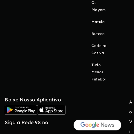
Os
Players
Matula
Buteco
Cadeira
Cativa
Tudo
Menos
Futebol
Baixe Nosso Aplicativo
A
o
V
Siga a Rede 98 no
i