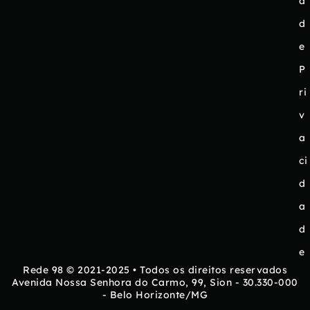
a
d
e
P
ri
v
a
ci
d
a
d
e
Rede 98 © 2021-2025 • Todos os direitos reservados
Avenida Nossa Senhora do Carmo, 99, Sion - 30.330-000
- Belo Horizonte/MG