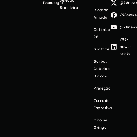
Seleção
Tecnologia
@98newso
Brasileira
Ricardo
/98newso
Amado
@98newso
Catimba
98
/98-
news-
Graffite
oficial
Barba,
Cabelo e
Bigode
Preleção
Jornada
Esportiva
Giro na
Gringa