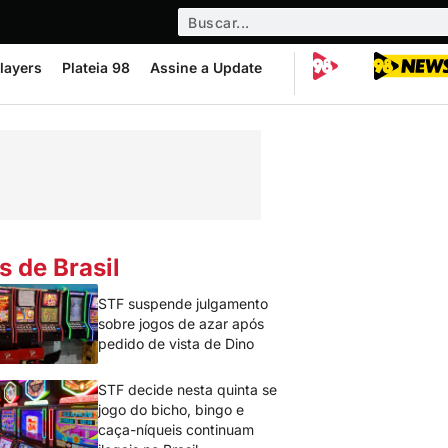
layers
Plateia 98
Assine a Update
s de Brasil
STF suspende julgamento
sobre jogos de azar após
pedido de vista de Dino
STF decide nesta quinta se
jogo do bicho, bingo e
caça-níqueis continuam