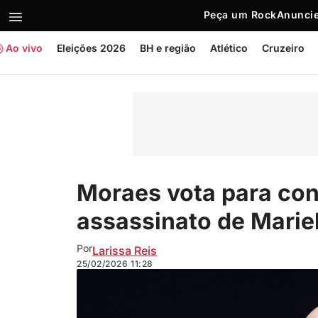
Peça um Rock
Anuncie
Ao vivo
Eleições 2026
BH e região
Atlético
Cruzeiro
Moraes vota para con
assassinato de Mariel
Por
Larissa Reis
25/02/2026
11:28