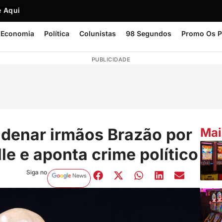
 Aqui
Economia
Política
Colunistas
98 Segundos
Promo Os P
PUBLICIDADE
denar irmãos Brazão por
Mai
le e aponta crime político
Siga no