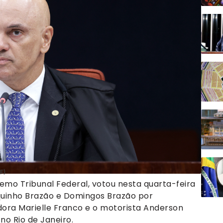
F)
emo Tribunal Federal, votou nesta quarta-feira
quinho Brazão e Domingos Brazão por
ra Marielle Franco e o motorista Anderson
o Rio de Janeiro.