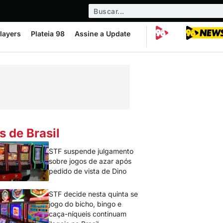
layers
Plateia 98
Assine a Update
s de Brasil
STF suspende julgamento
sobre jogos de azar após
pedido de vista de Dino
STF decide nesta quinta se
jogo do bicho, bingo e
caça-níqueis continuam