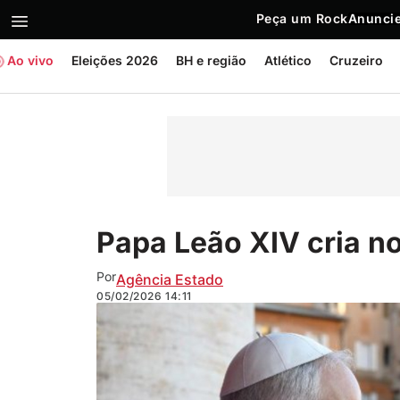
Peça um Rock
Anuncie
Ao vivo
Eleições 2026
BH e região
Atlético
Cruzeiro
Papa Leão XIV cria no
Por
Agência Estado
05/02/2026
14:11