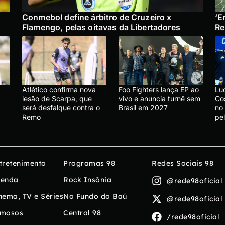
Conmebol define árbitro de Cruzeiro x
‘E
Flamengo, pelas oitavas da Libertadores
Re
Atlético confirma nova
Foo Fighters lança EP ao
Lu
lesão de Scarpa, que
vivo e anuncia turnê sem
Co
será desfalque contra o
Brasil em 2027
no
Remo
pe
tretenimento
Programas 98
Redes Sociais 98
enda
Rock Insônia
@rede98oficial
nema, TV e Séries
No Fundo do Baú
@rede98oficial
mosos
Central 98
/rede98oficial