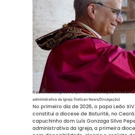
O pontífice designou o bispo franciscano capuchinho dom Luí
administrativa da Igreja (Vatican News/Divulgação)
No primeiro dia de 2026, o papa Leão XIV
constitui a diocese de Baturité, no Ceará
capuchinho dom Luís Gonzaga Silva Pepeu p
administrativa da Igreja, a primeira dio