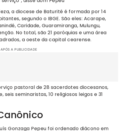
e serviço”, disse dom Pepeu
za, a diocese de Baturité é formada por 14
tantes, segundo o IBGE. São eles: Acarape,
Canindé, Caridade, Guaramiranga, Mulungu,
nção. No total, são 21 paróquias e uma área
adrados, a oeste da capital cearense.
 APÓS A PUBLICIDADE
erviço pastoral de 28 sacerdotes diocesanos,
seis seminaristas, 10 religiosos leigos e 31
 Canônico
Luís Gonzaga Pepeu foi ordenado diácono em