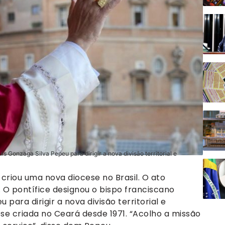
s Gonzaga Silva Pepeu para dirigir a nova divisão territorial e
 criou uma nova diocese no Brasil. O ato
. O pontífice designou o bispo franciscano
ara dirigir a nova divisão territorial e
cese criada no Ceará desde 1971. “Acolho a missão