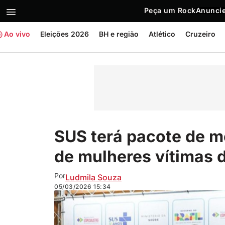
Peça um Rock
Anuncie
Ao vivo
Eleições 2026
BH e região
Atlético
Cruzeiro
SUS terá pacote de m
de mulheres vítimas d
Por
Ludmila Souza
05/03/2026
15:34