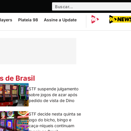
layers
Plateia 98
Assine a Update
s de Brasil
STF suspende julgamento
sobre jogos de azar após
pedido de vista de Dino
STF decide nesta quinta se
jogo do bicho, bingo e
caça-níqueis continuam