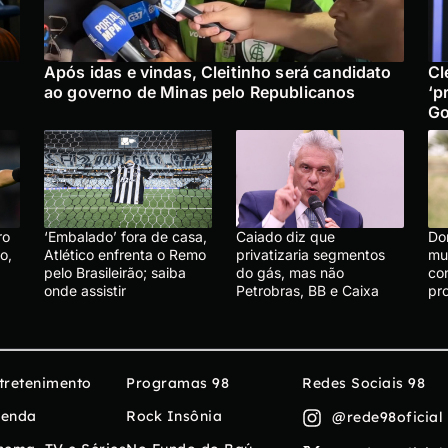
Após idas e vindas, Cleitinho será candidato
Cl
ao governo de Minas pelo Republicanos
‘p
Go
ro
‘Embalado’ fora de casa,
Caiado diz que
Do
o,
Atlético enfrenta o Remo
privatizaria segmentos
mu
pelo Brasileirão; saiba
do gás, mas não
co
onde assistir
Petrobras, BB e Caixa
pr
tretenimento
Programas 98
Redes Sociais 98
enda
Rock Insônia
@rede98oficial