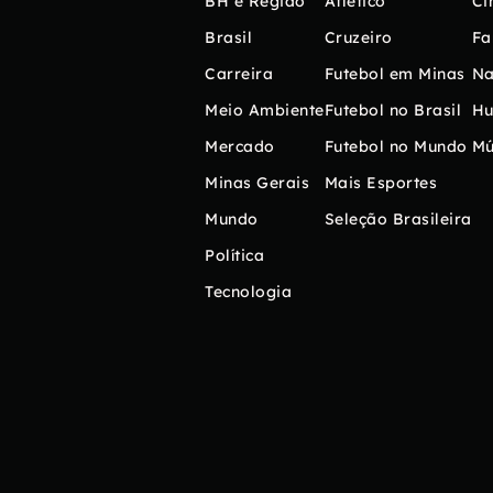
BH e Região
Atlético
Ci
Brasil
Cruzeiro
Fa
Carreira
Futebol em Minas
Na
Meio Ambiente
Futebol no Brasil
H
Mercado
Futebol no Mundo
Mú
Minas Gerais
Mais Esportes
Mundo
Seleção Brasileira
Política
Tecnologia