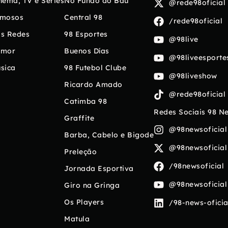
nema, TV e Séries
No Fundo do Baú
@rede98oficial
mosos
Central 98
/rede98oficial
s Redes
98 Esportes
@98live
umor
Buenos Días
@98liveesporte
sica
98 Futebol Clube
@98liveshow
Ricardo Amado
@rede98oficial
Catimba 98
Redes Sociais 98 N
Graffite
@98newsoficial
Barba, Cabelo e Bigode
@98newsoficial
Preleção
/98newsoficial
Jornada Esportiva
@98newsoficial
Giro na Gringa
Os Players
/98-news-oficia
Matula