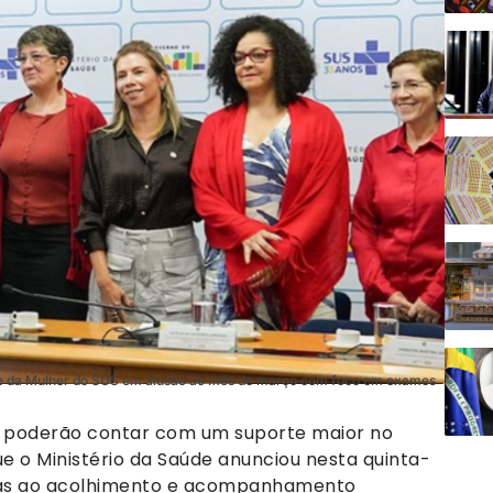
aúde da Mulher do SUS em alusão ao mês de março com foco em exames
a poderão contar com um suporte maior no
e o Ministério da Saúde anunciou nesta quinta-
adas ao acolhimento e acompanhamento