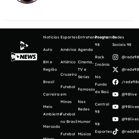
Notícias
Esportes
Entretenimento
Programas
Redes
98
Sociais 98
Auto
América
Agenda
Rock
@rede98o
BH e
Atlético
Cinema,
Insônia
Região
TV e
@rede98o
Cruzeiro
Séries
No
Brasil
/rede98o
Fundo
Futebol
Famosos
do Baú
Carreira
em
@98live
Minas
Nas
Central
Meio
@98livee
Redes
98
Ambiente
Futebol
@98live
no Brasil
Humor
98
Mercado
Esportes
@rede98o
Futebol
Música
Minas