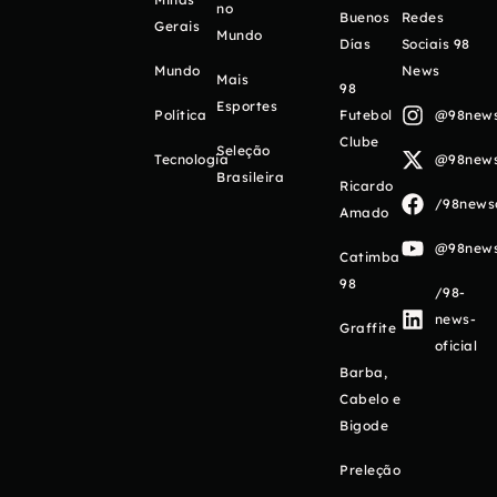
no
Buenos
Redes
Gerais
Mundo
Días
Sociais 98
Mundo
News
Mais
98
Esportes
Política
Futebol
@98newso
Clube
Seleção
Tecnologia
@98newso
Brasileira
Ricardo
/98newso
Amado
@98newso
Catimba
98
/98-
news-
Graffite
oficial
Barba,
Cabelo e
Bigode
Preleção