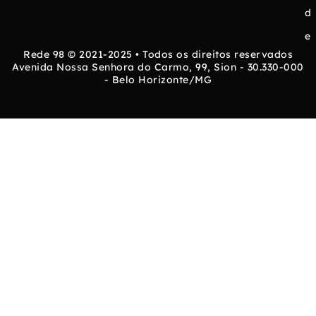
d
e
Rede 98 © 2021-2025 • Todos os direitos reservados
Avenida Nossa Senhora do Carmo, 99, Sion - 30.330-000
- Belo Horizonte/MG