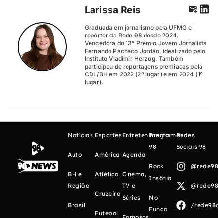
Larissa Reis
Graduada em jornalismo pela UFMG e
repórter da Rede 98 desde 2024.
Vencedora do 13° Prêmio Jovem Jornalista
Fernando Pacheco Jordão, idealizado pelo
Instituto Vladimir Herzog. Também
participou de reportagens premiadas pela
CDL/BH em 2022 (2º lugar) e em 2024 (1º
lugar).
Notícias
Esportes
Entretenimento
Programas
Redes
98
Sociais 98
Auto
América
Agenda
Rock
@rede98o
BH e
Atlético
Cinema,
Insônia
Região
TV e
@rede98o
Cruzeiro
Séries
No
Brasil
/rede98o
Fundo
Futebol
Famosos