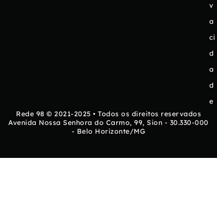
v
a
ci
d
a
d
e
Rede 98 © 2021-2025 • Todos os direitos reservados
Avenida Nossa Senhora do Carmo, 99, Sion - 30.330-000
- Belo Horizonte/MG