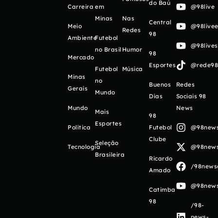
do Baú
Carreira
em
@98live
Minas
Nas
Central
Meio
@98livee
Redes
98
Ambiente
Futebol
@98live
no Brasil
Humor
98
Mercado
Esportes
@rede98o
Futebol
Música
Minas
no
Buenos
Redes
Gerais
Mundo
Días
Sociais 98
Mundo
News
Mais
98
Esportes
Política
Futebol
@98newso
Clube
Seleção
Tecnologia
@98newso
Brasileira
Ricardo
/98newso
Amado
@98newso
Catimba
98
/98-
news-