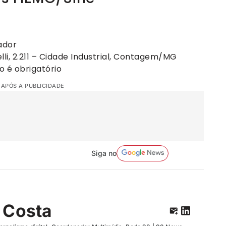
)
ador
li, 2.211 – Cidade Industrial, Contagem/MG
o é obrigatório
 APÓS A PUBLICIDADE
Siga no
 Costa