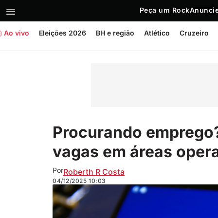
Peça um Rock
Anuncie
Ao vivo
Eleições 2026
BH e região
Atlético
Cruzeiro
Procurando emprego?
vagas em áreas opera
Por
Roberth R Costa
04/12/2025
10:03