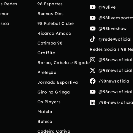
s Redes
98 Esportes
@98live
umor
Buenos Días
@98liveesporte
sica
98 Futebol Clube
@98liveshow
Ricardo Amado
@rede98oficial
Catimba 98
Redes Sociais 98 N
Graffite
@98newsoficial
Barba, Cabelo e Bigode
@98newsoficial
Preleção
/98newsoficial
Jornada Esportiva
@98newsoficial
Giro na Gringa
Os Players
/98-news-oficia
Matula
Buteco
Cadeira Cativa