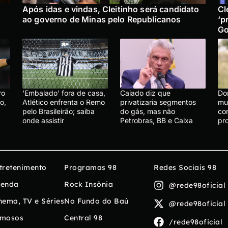
Após idas e vindas, Cleitinho será candidato
Cl
ao governo de Minas pelo Republicanos
‘p
Go
ro
‘Embalado’ fora de casa,
Caiado diz que
Do
o,
Atlético enfrenta o Remo
privatizaria segmentos
mu
pelo Brasileirão; saiba
do gás, mas não
co
onde assistir
Petrobras, BB e Caixa
pr
tretenimento
Programas 98
Redes Sociais 98
enda
Rock Insônia
@rede98oficial
nema, TV e Séries
No Fundo do Baú
@rede98oficial
mosos
Central 98
/rede98oficial