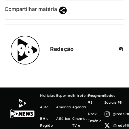
Compartilhar matéria
Redação
Notícias
Esportes
Entretenimento
Programas
Redes
98
Sociais 98
Auto
América
Agenda
Rock
@rede98o
BH e
Atlético
Cinema,
Insônia
Região
TV e
@rede98o