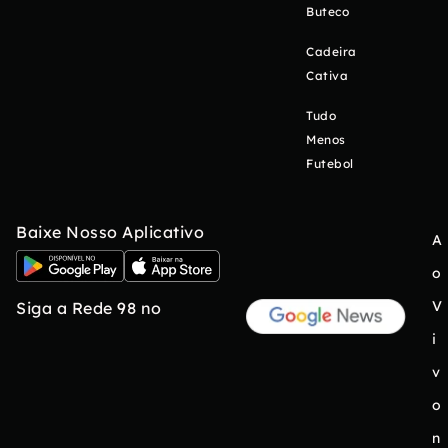
Buteco
Cadeira
Cativa
Tudo
Menos
Futebol
Baixe Nosso Aplicativo
A
o
V
Siga a Rede 98 no
i
v
o
n