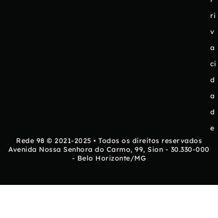
ri
v
a
ci
d
a
d
e
Rede 98 © 2021-2025 • Todos os direitos reservados
Avenida Nossa Senhora do Carmo, 99, Sion - 30.330-000
- Belo Horizonte/MG