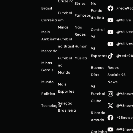
Cruzeiro
Séries
No
Brasil
/rede98o
Fundo
Futebol
Famosos
do Baú
Carreira
em
@98live
Minas
Nas
Central
Meio
@98livee
Redes
98
Ambiente
Futebol
@98live
no Brasil
Humor
98
Mercado
Esportes
@rede98o
Futebol
Música
Minas
no
Buenos
Redes
Gerais
Mundo
Días
Sociais 98
Mundo
News
Mais
98
Esportes
Política
Futebol
@98newso
Clube
Seleção
Tecnologia
@98newso
Brasileira
Ricardo
/98newso
Amado
@98newso
Catimba