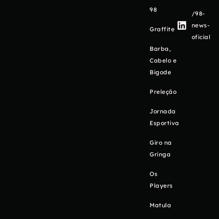
98
/98-
news-
Graffite
oficial
Barba,
Cabelo e
Bigode
Preleção
Jornada
Esportiva
Giro na
Gringa
Os
Players
Matula