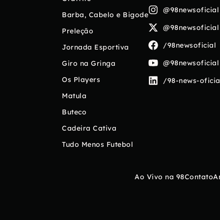
@98newsoficial
Barba, Cabelo e Bigode
@98newsoficial
Preleção
/98newsoficial
Jornada Esportiva
@98newsoficial
Giro na Gringa
Os Players
/98-news-oficia
Matula
Buteco
Cadeira Cativa
Tudo Menos Futebol
Ao Vivo na 98
Contato
A