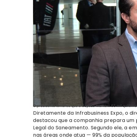
O presidente lembrou que a Copasa mantém 65 mil quilômet
Diretamente da Infrabusiness Expo, o di
destacou que a companhia prepara um p
Legal do Saneamento. Segundo ele, a emp
nas áreas onde atua — 99% da população