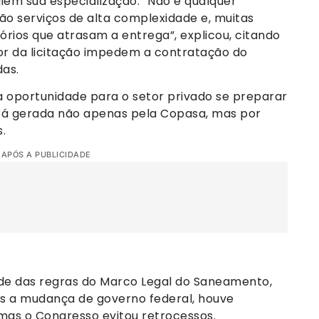
em sua especialização. “Não é qualquer
o serviços de alta complexidade e, muitas
tórios que atrasam a entrega”, explicou, citando
 da licitação impedem a contratação do
as.
a oportunidade para o setor privado se preparar
á gerada não apenas pela Copasa, mas por
.
 APÓS A PUBLICIDADE
de das regras do Marco Legal do Saneamento,
s a mudança de governo federal, houve
 mas o Congresso evitou retrocessos.