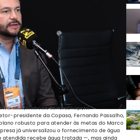
ros de tubulação sob o solo (98 News/Divulgação)
retor-presidente da Copasa, Fernando Passalho,
lano robusto para atender às metas do Marco
resa já universalizou o fornecimento de água
 atendida recebe água tratada —, mas ainda