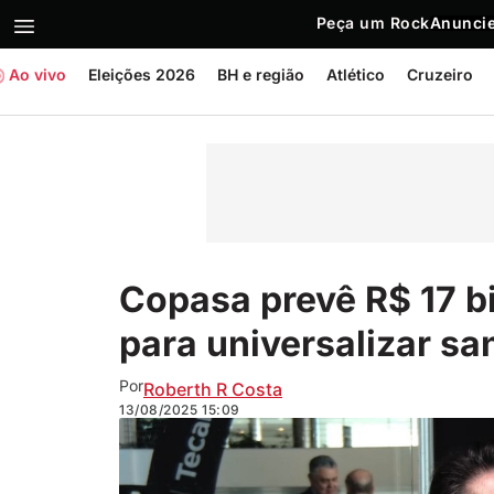
Peça um Rock
Anuncie
Ao vivo
Eleições 2026
BH e região
Atlético
Cruzeiro
Copasa prevê R$ 17 b
para universalizar s
Por
Roberth R Costa
13/08/2025
15:09