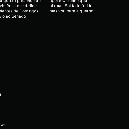
angelista para vice de
apoiar Cleitinho que
ávio Roscoe e define
afirma: ‘Soldado ferido,
plentes de Domingos
mas vou para a guerra’
vio ao Senado
s
ews