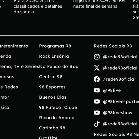
as
Brasil 2026: veja os
registrar até 34ºC em BH
Ev
o
classificados e detalhes
neste final de semana
Fl
do sorteio
su
Sá
tretenimento
Programas 98
Redes Sociais 98
enda
Rock Insônia
@rede98oficial
nema, TV e Séries
No Fundo do Baú
@rede98oficial
mosos
Central 98
/rede98oficial
s Redes
98 Esportes
@98live
umor
Buenos Días
@98liveesporte
sica
98 Futebol Clube
@98liveshow
Ricardo Amado
@rede98oficial
Catimba 98
Redes Sociais 98 N
Graffite