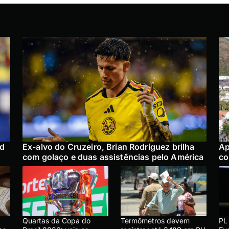
ad
Ex-alvo do Cruzeiro, Brian Rodríguez brilha
Ap
com golaço e duas assistências pelo América
co
Quartas da Copa do
Termômetros devem
PL