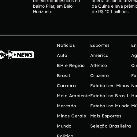
de eletrodomésticos no
acerta as cinco dezen
bairro Pilar, em Belo
da Quina e leva prêmi
Horizonte
de R$ 10,1 milhões
Notícias
Esportes
En
Auto
América
Ag
BH e Região
Atlético
Ci
Brasil
Cruzeiro
Fa
Carreira
Futebol em Minas
Na
Meio Ambiente
Futebol no Brasil
H
Mercado
Futebol no Mundo
Mú
Minas Gerais
Mais Esportes
Mundo
Seleção Brasileira
Política