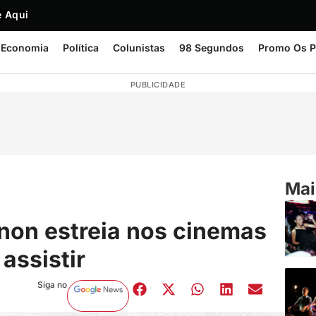
 Aqui
Economia
Política
Colunistas
98 Segundos
Promo Os P
PUBLICIDADE
Mai
anon estreia nos cinemas
 assistir
Siga no