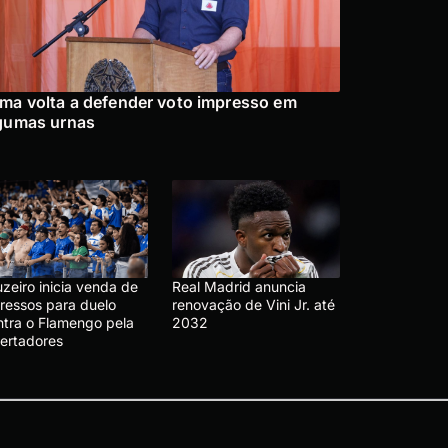
ma volta a defender voto impresso em
gumas urnas
zeiro inicia venda de
Real Madrid anuncia
gressos para duelo
renovação de Vini Jr. até
ntra o Flamengo pela
2032
bertadores