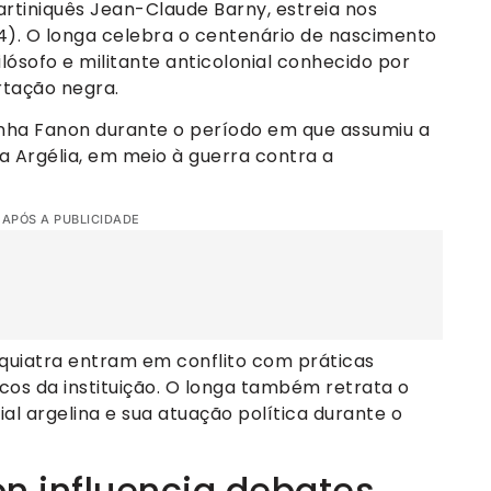
martiniquês Jean-Claude Barny, estreia nos
14). O longa celebra o centenário de nascimento
filósofo e militante anticolonial conhecido por
rtação negra.
nha Fanon durante o período em que assumiu a
 na Argélia, em meio à guerra contra a
 APÓS A PUBLICIDADE
quiatra entram em conflito com práticas
icos da instituição. O longa também retrata o
al argelina e sua atuação política durante o
n influencia debates