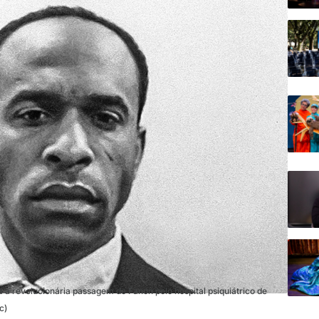
a a revolucionária passagem de Fanon pelo hospital psiquiátrico de
c)