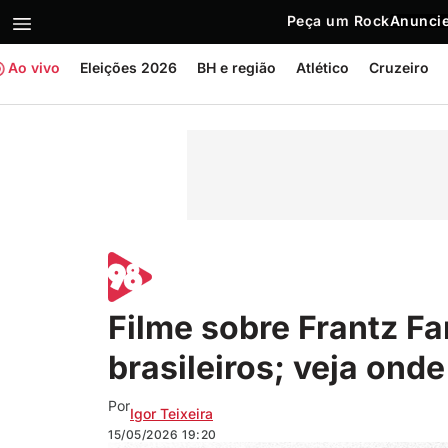
Peça um Rock
Anuncie
Ao vivo
Eleições 2026
BH e região
Atlético
Cruzeiro
Filme sobre Frantz F
brasileiros; veja onde
Por
Igor Teixeira
15/05/2026
19:20