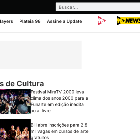
layers
Plateia 98
Assine a Update
s de Cultura
Festival MiraTV 2000 leva
clima dos anos 2000 para a
Funarte em edição inédita
ao ar livre
BH abre inscrições para 2,8
mil vagas em cursos de arte
gratuitos