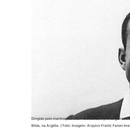
Dirigido pelo martiniquês Jean-Claude Barny, o longa retrat
Blida, na Argélia. ( Foto: Imagem: Arquivo Frantz Fanon Ime