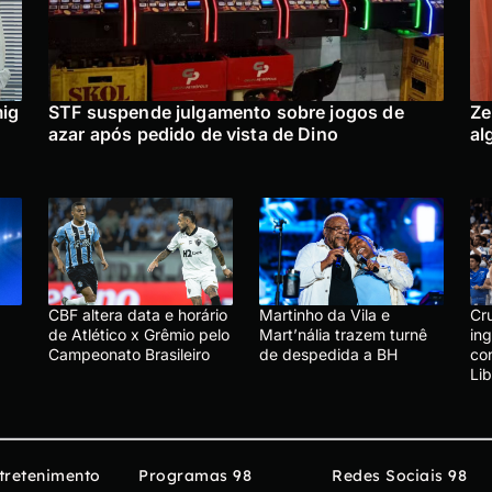
mig
STF suspende julgamento sobre jogos de
Ze
azar após pedido de vista de Dino
al
CBF altera data e horário
Martinho da Vila e
Cru
de Atlético x Grêmio pelo
Mart’nália trazem turnê
in
Campeonato Brasileiro
de despedida a BH
co
Li
tretenimento
Programas 98
Redes Sociais 98