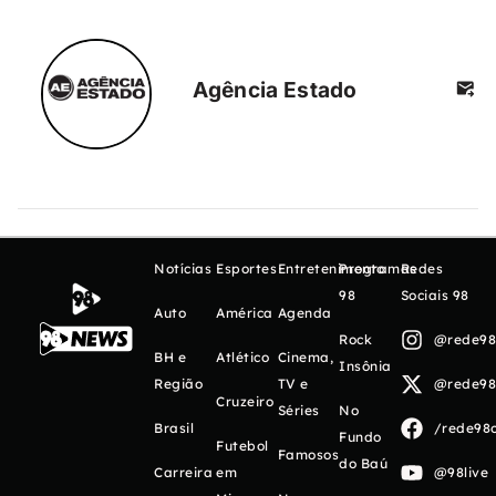
Agência Estado
Notícias
Esportes
Entretenimento
Programas
Redes
98
Sociais 98
Auto
América
Agenda
Rock
@rede98o
BH e
Atlético
Cinema,
Insônia
Região
TV e
@rede98o
Cruzeiro
Séries
No
Brasil
/rede98o
Fundo
Futebol
Famosos
do Baú
Carreira
em
@98live