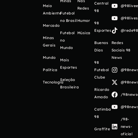
Minas
Nas
Central
Meio
@98livee
Redes
98
Ambiente
Futebol
@98live
no Brasil
Humor
98
Mercado
Esportes
@rede98o
Futebol
Música
Minas
no
Buenos
Redes
Gerais
Mundo
Días
Sociais 98
Mundo
News
Mais
98
Esportes
Política
Futebol
@98newso
Clube
Seleção
Tecnologia
@98newso
Brasileira
Ricardo
/98newso
Amado
@98newso
Catimba
98
/98-
news-
Graffite
oficial