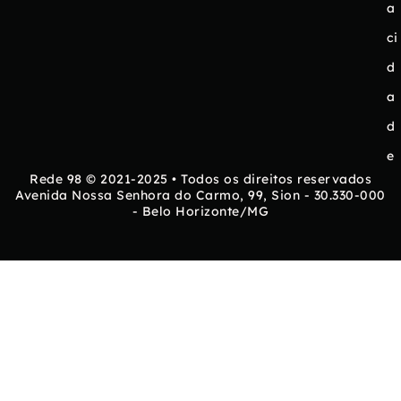
a
ci
d
a
d
e
Rede 98 © 2021-2025 • Todos os direitos reservados
Avenida Nossa Senhora do Carmo, 99, Sion - 30.330-000
- Belo Horizonte/MG