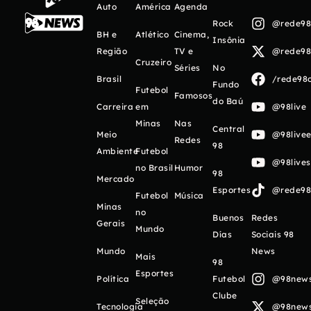
Auto
América
Agenda
Rock
@rede98o
BH e
Atlético
Cinema,
Insônia
Região
TV e
@rede98o
Cruzeiro
Séries
No
Brasil
/rede98o
Fundo
Futebol
Famosos
do Baú
Carreira
em
@98live
Minas
Nas
Central
Meio
@98livee
Redes
98
Ambiente
Futebol
@98live
no Brasil
Humor
98
Mercado
Esportes
@rede98o
Futebol
Música
Minas
no
Buenos
Redes
Gerais
Mundo
Días
Sociais 98
Mundo
News
Mais
98
Esportes
Política
Futebol
@98newso
Clube
Seleção
Tecnologia
@98newso