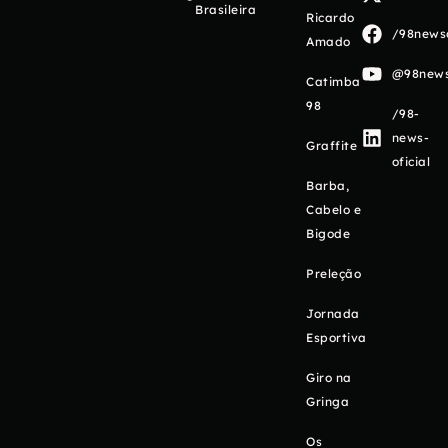
Brasileira
Ricardo
/98newso
Amado
@98newso
Catimba
98
/98-
news-
Graffite
oficial
Barba,
Cabelo e
Bigode
Preleção
Jornada
Esportiva
Giro na
Gringa
Os