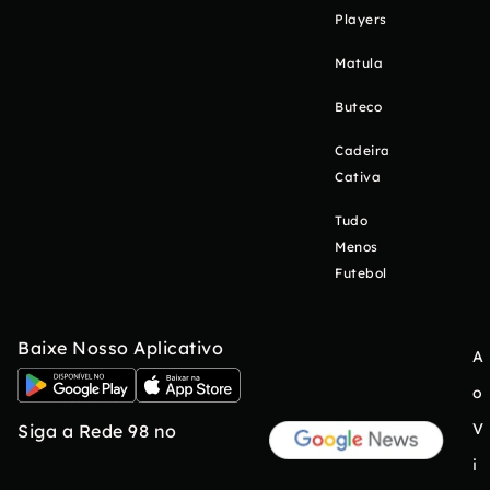
Players
Matula
Buteco
Cadeira
Cativa
Tudo
Menos
Futebol
Baixe Nosso Aplicativo
A
o
V
Siga a Rede 98 no
i