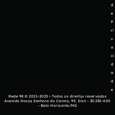
d
e
P
ri
v
a
ci
d
a
d
e
Rede 98 © 2021-2025 • Todos os direitos reservados
Avenida Nossa Senhora do Carmo, 99, Sion - 30.330-000
- Belo Horizonte/MG